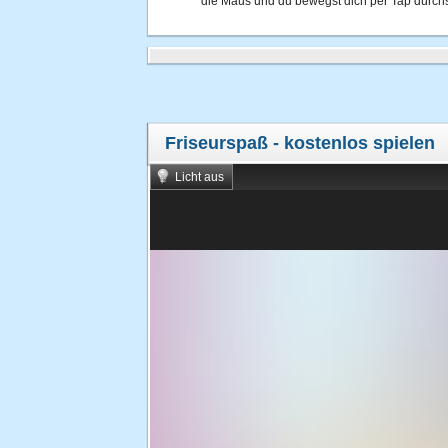
die Maus und du bewegst dich per Tap durchs
Friseurspaß
- kostenlos spielen
Licht aus