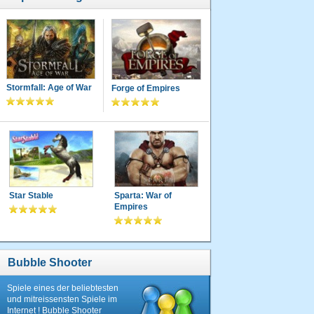
Stormfall: Age of War
Forge of Empires
Star Stable
Sparta: War of
Empires
Bubble Shooter
Spiele eines der beliebtesten
und mitreissensten Spiele im
Internet ! Bubble Shooter