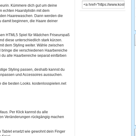
riseurin. Kümmere dich gut um deine
m echten Haarstylistin mit dem
nden Haarewaschen. Dann werden die
u damit beginnen, die Haare deiner
sen HTML5 Spiel für Mädchen Friseurspaß
 diese unterschiedlich stark kürzen.
 mit dem Styling weiter. Wähle zwischen
d bringe die verschiedenen Haarbereiche
 du alle Haarbereiche separat einfärben
stige Styling passen, deshalb kannst du
 anpassen und Accessoires aussuchen.
re die besten Looks. kostenlosspielen.net
aus. Per Klick kannst du alle
nen Veränderungen rückgängig machen
Tablet ersetzt wie gewohnt dein Finger