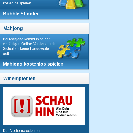
kostenlos spielen.
Bubble Shooter
Mahjong
Bei Mahjong kommt in seinen
vielfältigen Online-Versionen mit
Sicherheit keine Langeweile
auf!
Mahjong kostenlos spielen
Wir empfehlen
Der Medienratgeber für