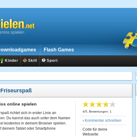
ownloadgames
Flash Games
Kinder
Skill
Sport
:
Friseurspaß
os online spielen
4
/
5
, Bewertungen:
1
paß richtet sich in erster Linie an
chen. Du kannst das auch unter dem Namen
›
Kommentar schreiben
el kostenlos in deinem Browser spielen.
auf deinem Tablet oder Smartphone
Code für deine
Webseite: