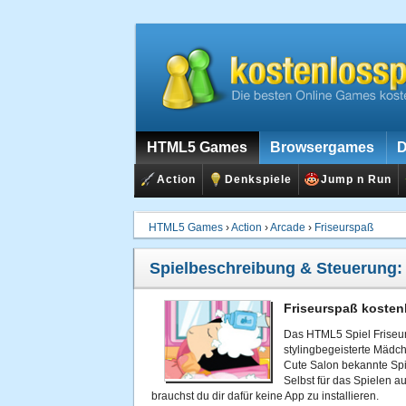
HTML5 Games
Browsergames
D
Action
Denkspiele
Jump n Run
HTML5 Games
›
Action
›
Arcade
›
Friseurspaß
Spielbeschreibung & Steuerung
Friseurspaß kostenl
Das HTML5 Spiel Friseurs
stylingbegeisterte Mäd
Cute Salon bekannte Spi
Selbst für das Spielen 
brauchst du dir dafür keine App zu installieren.