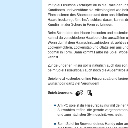
Im Spiel Frisurspaß schlüpfst du in die Rolle der F
Kundinnen und verwöhne sie. Alles beginnt wie bei
Einmassieren des Shampoos und dem anschließe
Haare trocken gefönt. Im Anschluss daran, kannst d
Kundin mit der Schere in Form zu bringen.
Beim Schneiden der Haare im coolen und kostenlo
kannst du verschiedene Haarbereiche auswählen und
Wenn du mit dem Haarschnitt zufrieden ist, geht es
Lockenwicklern, Lockenstab und Glätteisen aus un
optimal in Form. Dann kommt Farbe ins Spiel, wobei
kannst.
Zur gelungenen Frisur sollte natürlich auch das son
beim Spiel Friseurspaß auch noch die Augenfarbe
Spiele jetzt kostenlos online Friseurspaß und kreie
wünscht dir ganz viel Vergnügen!
Spielsteuerung:
Am PC spielst du Friseurspaß nur mit deiner M
Auswahlen treffen, die gerade vorgenomme
und zum nächsten Stylingschritt wechseln.
Beim Spiel im Browser deines Handy oder am 