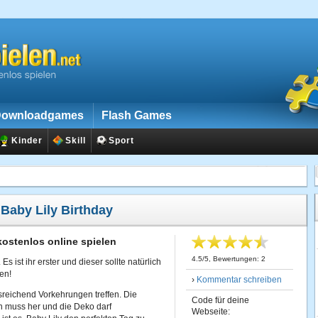
ownloadgames
Flash Games
Kinder
Skill
Sport
:
Baby Lily Birthday
kostenlos online spielen
4.5
/
5
, Bewertungen:
2
Es ist ihr erster und dieser sollte natürlich
en!
›
Kommentar schreiben
usreichend Vorkehrungen treffen. Die
Code für deine
 muss her und die Deko darf
Webseite: