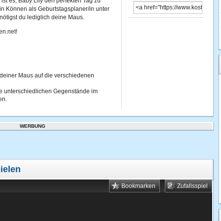
ist es, Baby Lily den perfekten Tag zu
in Können als Geburtstagsplaner/in unter
ötigst du lediglich deine Maus.
en.net!
 deiner Maus auf die verschiedenen
ie unterschiedlichen Gegenstände im
en.
WERBUNG
ielen
Bookmarken
Zufallsspiel