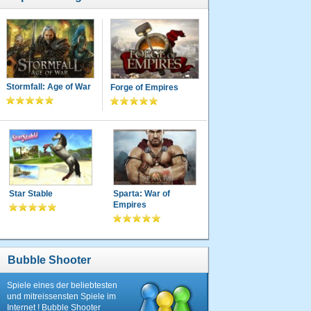
Stormfall: Age of War
Forge of Empires
Star Stable
Sparta: War of
Empires
Bubble Shooter
Spiele eines der beliebtesten
und mitreissensten Spiele im
Internet ! Bubble Shooter