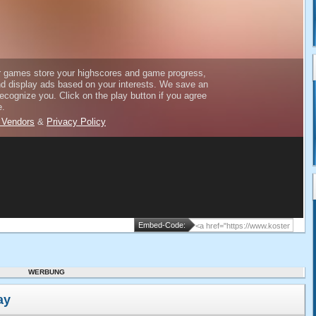
Embed-Code:
WERBUNG
ay