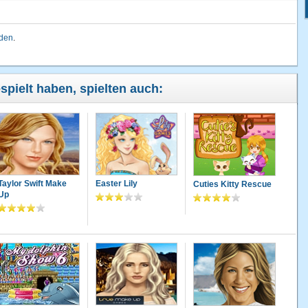
lden
.
espielt haben, spielten auch:
Taylor Swift Make
Easter Lily
Cuties Kitty Rescue
Up