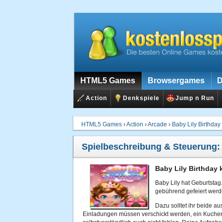
HTML5 Games
Browsergames
D
Action
Denkspiele
Jump n Run
HTML5 Games
›
Action
›
Arcade
›
Baby Lily Birthday
Spielbeschreibung & Steuerung
Baby Lily Birthday 
Baby Lily hat Geburtstag. 
gebührend gefeiert werd
Dazu solltet ihr beide a
Einladungen müssen verschickt werden, ein Kuchen