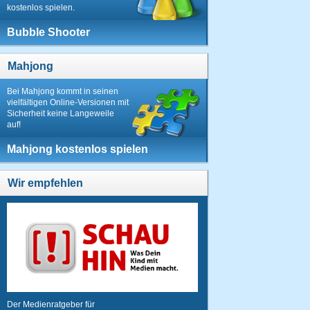
kostenlos spielen.
Bubble Shooter
Mahjong
Bei Mahjong kommt in seinen
vielfältigen Online-Versionen mit
Sicherheit keine Langeweile
auf!
Mahjong kostenlos spielen
Wir empfehlen
Der Medienratgeber für