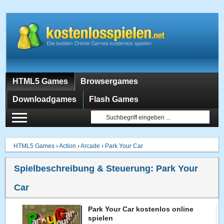
HTML5 Games
Browsergames
Downloadgames
Flash Games
HTML5 Games
›
Action
›
Arcade
›
Park Your Car
Spielbeschreibung & Steuerung:
Park Your
Car
Park Your Car kostenlos online
spielen