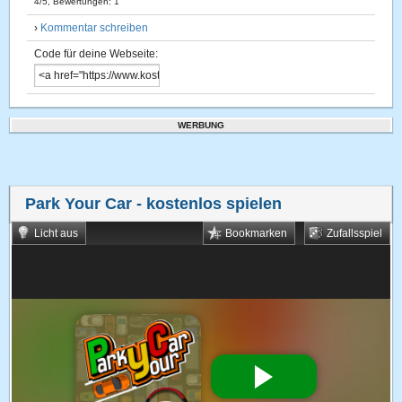
4
/
5
, Bewertungen:
1
›
Kommentar schreiben
Code für deine Webseite:
WERBUNG
Park Your Car
- kostenlos spielen
Licht aus
Bookmarken
Zufallsspiel