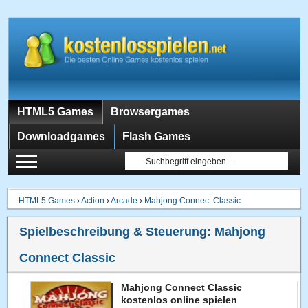
HTML5 Games
Browsergames
Downloadgames
Flash Games
HTML5 Games
›
Action
›
Arcade
›
Mahjong Connect Classic
Spielbeschreibung & Steuerung:
Mahjong
Connect Classic
Mahjong Connect Classic
kostenlos online spielen