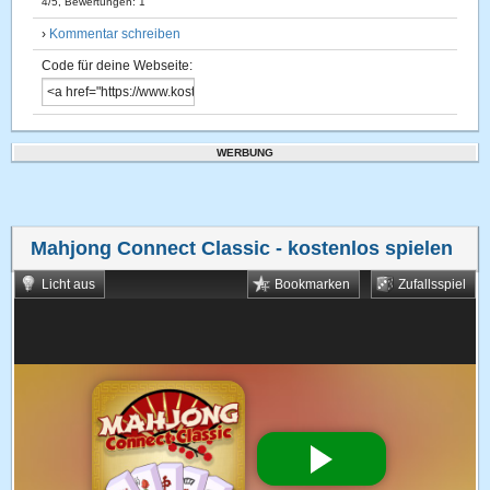
4
/
5
, Bewertungen:
1
›
Kommentar schreiben
Code für deine Webseite:
WERBUNG
Mahjong Connect Classic
- kostenlos spielen
Licht aus
Bookmarken
Zufallsspiel