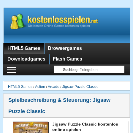
HTML5 Games
Browsergames
Downloadgames
Flash Games
HTML5 Games
›
Action
›
Arcade
›
Jigsaw Puzzle Classic
Spielbeschreibung & Steuerung:
Jigsaw
Puzzle Classic
Jigsaw Puzzle Classic kostenlos
online spielen