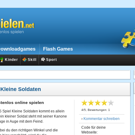
ownloadgames
Flash Games
Kinder
Skill
Sport
:
Kleine Soldaten
tenlos online spielen
4
/
5
, Bewertungen:
1
Spiel Kleine Soldaten kommt es allein
in kleiner Soldat steht mit seiner Kanone
›
Kommentar schreiben
uge in Auge mit dem Feind.
Code für deine
ei du den richtigen Winkel und die
Webseite: