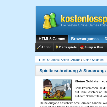
HTML5 Games
Browsergames
D
Action
Denkspiele
Jump n Run
HTML5 Games
›
Action
›
Arcade
›
Kleine Soldaten
Spielbeschreibung & Steuerung
Kleine Soldaten kos
Beim kostenlosen HTML5 
auf Dein Geschick an. De
auf dem Schlachtfeld - A
Deine Aufgabe besteht im Abfeuern der Kanone, wob