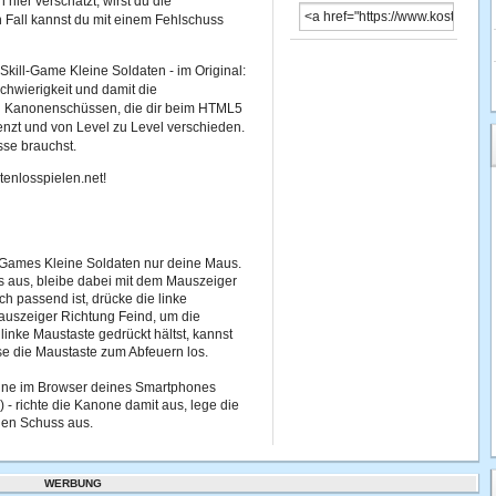
hier verschätzt, wirst du die
n Fall kannst du mit einem Fehlschuss
kill-Game Kleine Soldaten - im Original:
chwierigkeit und damit die
 an Kanonenschüssen, die dir beim HTML5
enzt und von Level zu Level verschieden.
se brauchst.
tenlosspielen.net!
Games Kleine Soldaten nur deine Maus.
 aus, bleibe dabei mit dem Mauszeiger
ch passend ist, drücke die linke
auszeiger Richtung Feind, um die
inke Maustaste gedrückt hältst, kannst
e die Maustaste zum Abfeuern los.
line im Browser deines Smartphones
) - richte die Kanone damit aus, lege die
den Schuss aus.
WERBUNG