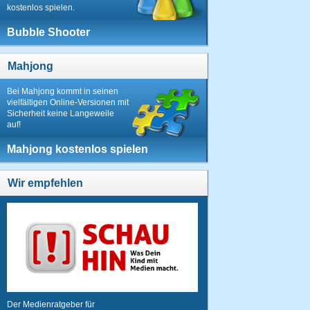
kostenlos spielen.
Bubble Shooter
Mahjong
Bei Mahjong kommt in seinen
vielfältigen Online-Versionen mit
Sicherheit keine Langeweile
auf!
Mahjong kostenlos spielen
Wir empfehlen
Der Medienratgeber für