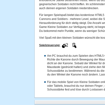
erforderliche Stärke bestimmen musst. Wenn du dich 
gegnerischen Soldaten nicht treffen. Im schlimmste
auch deinen eigenen Soldaten niederstrecken.
Für langen Spielspaß bietet das kostenlose HTML5 S
Cannons and Soldiers - mehrere Level, wobei die S
Herausforderung für dich stetig steigt. Die Anzahl
Game Kleine Soldaten zur Verfügung steht, ist begr
Du bekommst mehr Punkte, wenn du weniger Schüs
Viel Spaß mit den kleinen Soldaten wünscht die kos
Spielsteuerung:
Am PC brauchst du zum Spielen des HTML5 
Richte die Kanone durch Bewegung der Maus
dicht an der Kanone. Sobald der Winkel für di
Maustaste (gedrückt halten) und ziehe den M
Schussstärke zu bestimmen. Während du die l
du den Winkel der Kanone noch ändern. Lass
Für das mobile Spiel von Kleine Soldaten on
oder Tablets, brauchst du nur deinen Finger ;-
Schussstärke fest und löse durch Loslassen 