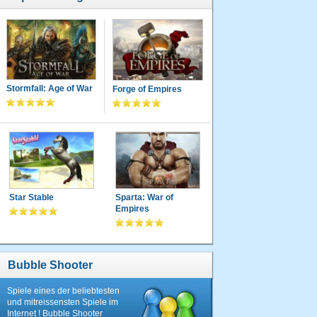
Stormfall: Age of War
Forge of Empires
Star Stable
Sparta: War of
Empires
Bubble Shooter
Spiele eines der beliebtesten
und mitreissensten Spiele im
Internet ! Bubble Shooter