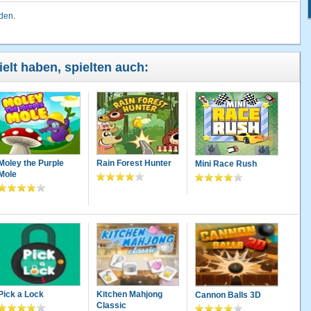
lden
.
ielt haben, spielten auch:
Moley the Purple
Rain Forest Hunter
Mini Race Rush
Mole
Pick a Lock
Kitchen Mahjong
Cannon Balls 3D
Classic