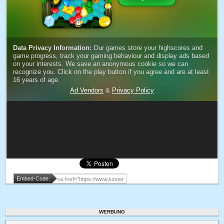
Embed-Code:
WERBUNG