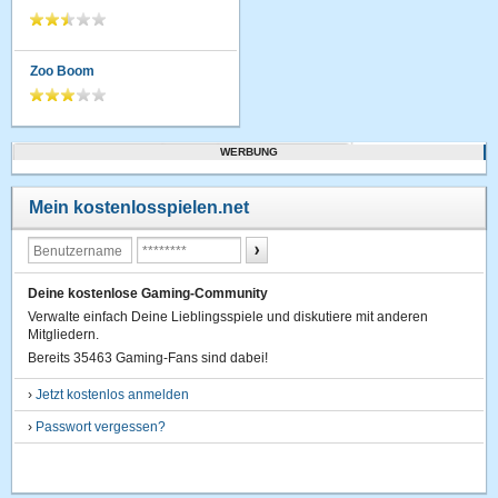
Zoo Boom
WERBUNG
Mein kostenlosspielen.net
Deine kostenlose Gaming-Community
Verwalte einfach Deine Lieblingsspiele und diskutiere mit anderen
Mitgliedern.
Bereits 35463 Gaming-Fans sind dabei!
›
Jetzt kostenlos anmelden
›
Passwort vergessen?