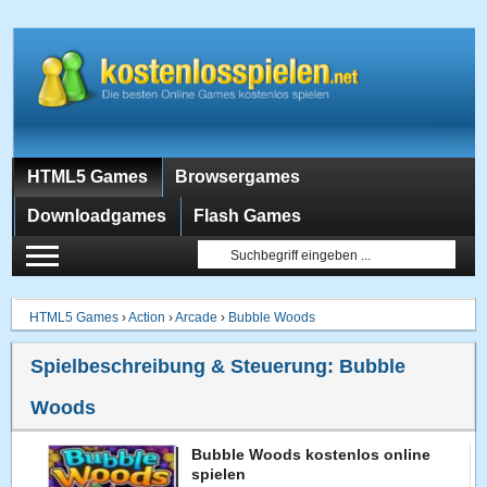
HTML5 Games
Browsergames
Downloadgames
Flash Games
HTML5 Games
›
Action
›
Arcade
›
Bubble Woods
Spielbeschreibung & Steuerung:
Bubble
Woods
Bubble Woods kostenlos online
spielen