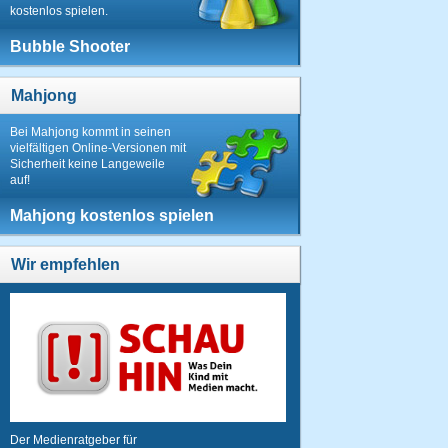
kostenlos spielen.
Bubble Shooter
Mahjong
Bei Mahjong kommt in seinen
vielfältigen Online-Versionen mit
Sicherheit keine Langeweile
auf!
Mahjong kostenlos spielen
Wir empfehlen
Der Medienratgeber für