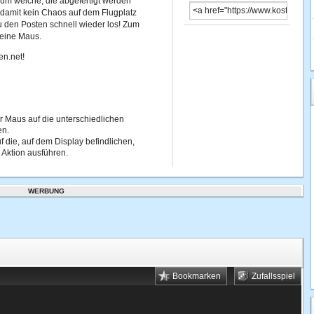
um welche, die abgefertigt werden
 damit kein Chaos auf dem Flugplatz
u den Posten schnell wieder los! Zum
deine Maus.
en.net!
er Maus auf die unterschiedlichen
en.
f die, auf dem Display befindlichen,
 Aktion ausführen.
WERBUNG
Bookmarken
Zufallsspiel