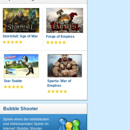
Stormfall: Age of War
Forge of Empires
Star Stable
Sparta: War of
Empires
Bubble Shooter
Spiele eines der beliebtesten
und mitreissensten Spiele im
Internet ! Bubble Shooter