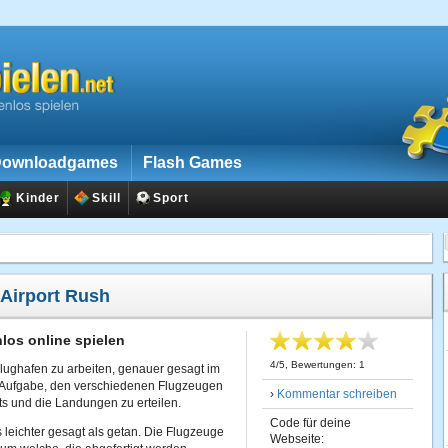
ownloadgames
Flash Games
Kinder
Skill
Sport
Airport Rush
los online spielen
4
/
5
, Bewertungen:
1
Flughafen zu arbeiten, genauer gesagt im
e Aufgabe, den verschiedenen Flugzeugen
›
Kommentar schreiben
rts und die Landungen zu erteilen.
Code für deine
s leichter gesagt als getan. Die Flugzeuge
Webseite: