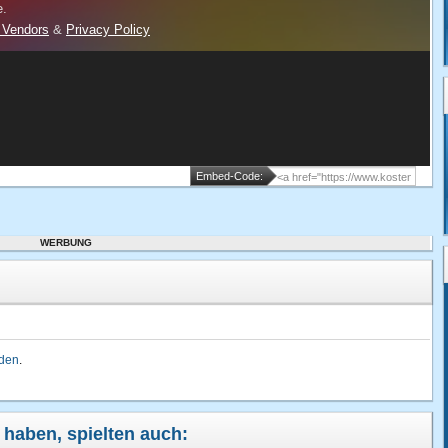
Embed-Code:
WERBUNG
lden
.
t haben, spielten auch: