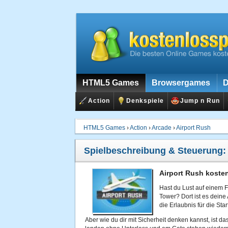
HTML5 Games
Browsergames
D
Action
Denkspiele
Jump n Run
HTML5 Games
›
Action
›
Arcade
›
Airport Rush
Spielbeschreibung & Steuerung:
Airport Rush kosten
Hast du Lust auf einem 
Tower? Dort ist es dein
die Erlaubnis für die Sta
Aber wie du dir mit Sicherheit denken kannst, ist da