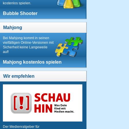
kostenlos spielen.
Bubble Shooter
Mahjong
Bei Mahjong kommt in seinen
vielfältigen Online-Versionen mit
Sicherheit keine Langeweile
auf!
Mahjong kostenlos spielen
Wir empfehlen
Der Medienratgeber für