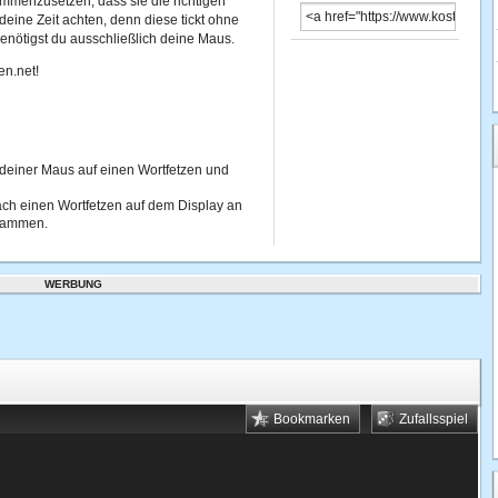
ammenzusetzen, dass sie die richtigen
deine Zeit achten, denn diese tickt ohne
nötigst du ausschließlich deine Maus.
en.net!
 deiner Maus auf einen Wortfetzen und
ach einen Wortfetzen auf dem Display an
usammen.
WERBUNG
Bookmarken
Zufallsspiel