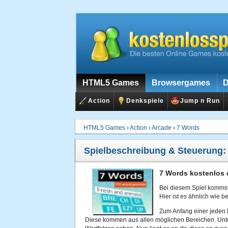
HTML5 Games
Browsergames
D
Action
Denkspiele
Jump n Run
HTML5 Games
›
Action
›
Arcade
›
7 Words
Spielbeschreibung & Steuerung
7 Words kostenlos 
Bei diesem Spiel kommst
Hier ist es ähnlich wie b
Zum Anfang einer jeden 
Diese kommen aus allen möglichen Bereichen. Unter