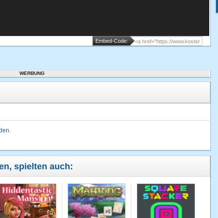
Embed-Code:
WERBUNG
lden
.
en, spielten auch: