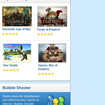
Stormfall: Age of War
Forge of Empires
Star Stable
Sparta: War of
Empires
Bubble Shooter
Spiele eines der beliebtesten
und mitreissensten Spiele im
Internet ! Bubble Shooter