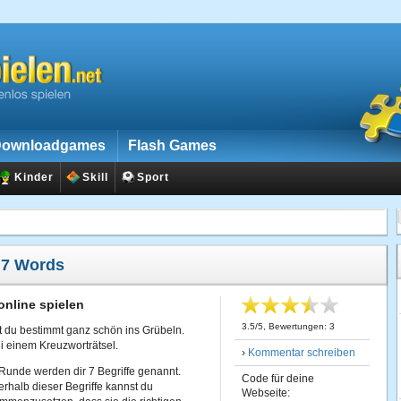
ownloadgames
Flash Games
Kinder
Skill
Sport
:
7 Words
online spielen
3.5
/
5
, Bewertungen:
3
 du bestimmt ganz schön ins Grübeln.
ei einem Kreuzworträtsel.
›
Kommentar schreiben
Runde werden dir 7 Begriffe genannt.
Code für deine
halb dieser Begriffe kannst du
Webseite: