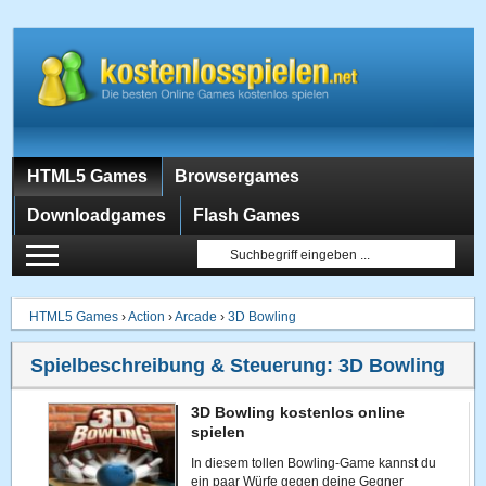
HTML5 Games
Browsergames
Downloadgames
Flash Games
HTML5 Games
›
Action
›
Arcade
›
3D Bowling
Spielbeschreibung & Steuerung:
3D Bowling
3D Bowling kostenlos online
spielen
In diesem tollen Bowling-Game kannst du
ein paar Würfe gegen deine Gegner