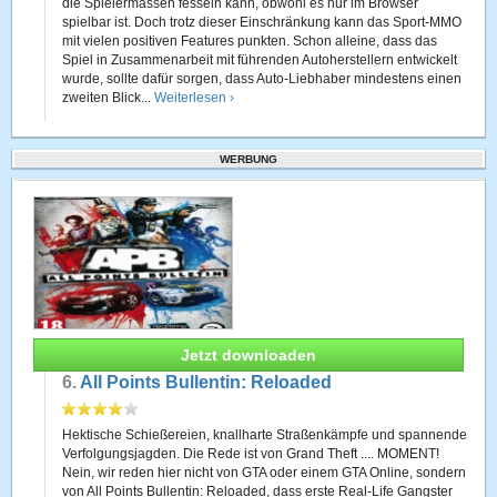
die Spielermassen fesseln kann, obwohl es nur im Browser
spielbar ist. Doch trotz dieser Einschränkung kann das Sport-MMO
mit vielen positiven Features punkten. Schon alleine, dass das
Spiel in Zusammenarbeit mit führenden Autoherstellern entwickelt
wurde, sollte dafür sorgen, dass Auto-Liebhaber mindestens einen
zweiten Blick...
Weiterlesen ›
WERBUNG
Jetzt downloaden
6.
All Points Bullentin: Reloaded
Hektische Schießereien, knallharte Straßenkämpfe und spannende
Verfolgungsjagden. Die Rede ist von Grand Theft .... MOMENT!
Nein, wir reden hier nicht von GTA oder einem GTA Online, sondern
von All Points Bullentin: Reloaded, dass erste Real-Life Gangster