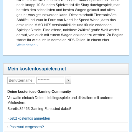
Oft kauft man sich ein tolles Rennspiel, findet Spaß daran... doch
nach knapp 10 Stunden Spielzeit ist die Story durchgespielt, man
hat sich den schnellsten und besten Wagen gekauft und alles
getunt, was getunt werden kann. Diesem schafft Electronic Arts
Abhilfe und zwar in Form von Need for Speed World, dass das
erste reine MMO-NFS versinnbildlicht und für nie endenden
Spielspaß steht. Eine offene, nahtlose 240km² große Welt wartet
darauf, von euch mit eurem Wagen erkundet zu werden. Zu Beginn
startet ihr wie auch in normalen NFS-Teilen, in einem eher...
Weiterlesen ›
Mein kostenlosspielen.net
Deine kostenlose Gaming-Community
Verwalte einfach Deine Lieblingsspiele und diskutiere mit anderen
Mitgliedern.
Bereits 35463 Gaming-Fans sind dabei!
›
Jetzt kostenlos anmelden
›
Passwort vergessen?