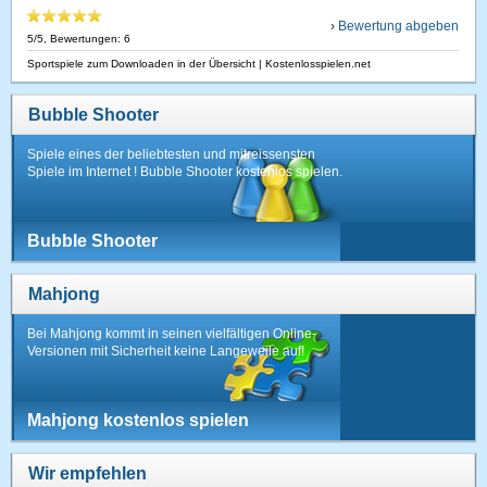
›
Bewertung abgeben
5
/
5
, Bewertungen:
6
Sportspiele zum Downloaden in der Übersicht | Kostenlosspielen.net
Bubble Shooter
Spiele eines der beliebtesten und mitreissensten
Spiele im Internet ! Bubble Shooter kostenlos spielen.
Bubble Shooter
Mahjong
Bei Mahjong kommt in seinen vielfältigen Online-
Versionen mit Sicherheit keine Langeweile auf!
Mahjong kostenlos spielen
Wir empfehlen