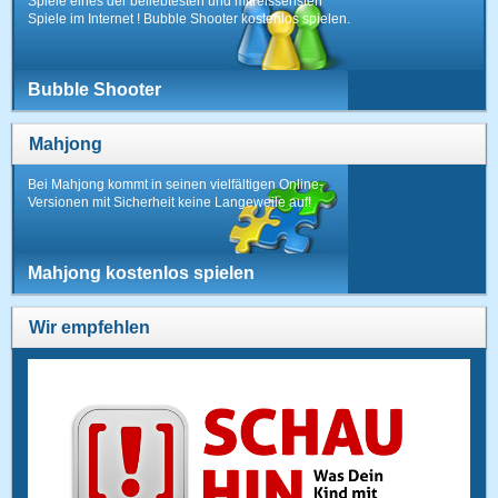
Spiele eines der beliebtesten und mitreissensten
Spiele im Internet ! Bubble Shooter kostenlos spielen.
Bubble Shooter
Mahjong
Bei Mahjong kommt in seinen vielfältigen Online-
Versionen mit Sicherheit keine Langeweile auf!
Mahjong kostenlos spielen
Wir empfehlen