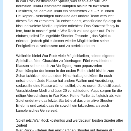
In War Rock bestimmt der Spieler, was er spielen will. Von
normalen Team-Deathmatch kämpfen bis hin zu taktischen
Einsätzen, bei dem ein Team ein bestimmtes Ziel – z. B. einen
Helikopter – verteidigen muss und das andere Team versucht,
dieses Ziel zu zerstören. Du entscheidest, was für eine Spieltyp du
bist und welche Modi du spielen möchtest. Das Konzept: "easy to
lern, hard to master" geht in War Rock voll und ganz auf. Es ist
einfach, selbst für ungeübte Shooter-Freunde -, das Spiel zu
erlernen, jedoch gibt es immer wieder Möglichkeiten seine
Fertigkeiten zu verbessern und zu perfektionieren.
Weiterhin bietet War Rock viele Möglichkeiten, seinen eigenen
Spielstil auf den Charakter zu übertragen. Fünf verschiedene
Klassen stehen euch zur Verfügung, vom gepanzerten
Sturmkämpfer der immer in der ersten Reihe steht bis hin zum
Scharfschützen, der aus dem Hinterhalt agiert könnt ihr euch
entscheiden. Jede Klasse hat andere Waffen und Ausrüstung,
sodass ihr eine Klasse wählen solltet, die zu eurem Spielstil passt.
Verschiedene Modi und über 20 verschiedene Maps sorgen für die
nötige Abwechslung in War Rock. Keine Partie läuft gleich ab, kein
Spiel endet wie das letzte. Startet jetzt das ultimative Shooter-
Erlebnis und zeigt, dass ihr sowohl ein taktisches, als auch
kämpferisches Genie seid.
Spielt jetzt War Rock kostenlos und werdet zum besten Spieler aller
Zeiten!
War Rock - Erleben den einzigartigen Shooter auf deinem PC.