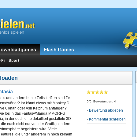
ownloadgames
Flash Games
-Fi
Sport
nloaden
ntasia
s und andere bunte Zeitschriften sind für
5
/5, Bewertungen:
4
remdwörter? Ihr könnt etwas mit Monkey D.
tive Conan oder Ash Ketchum anfangen?
›
Bewertung abgeben
wie los in das Fantasy/Manga MMORPG
, in der euch eine detailliert gestaltete 3D
›
Kommentar schreiben
, die euch nicht nur von der Grafik, sondern
Atmosphäre begeistern wird. Viele
Features, die unter anderem in noch keinem