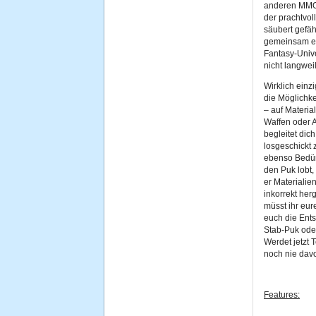
anderen MMO
der prachtvol
säubert gefä
gemeinsam ei
Fantasy-Unive
nicht langwei
Wirklich einz
die Möglichke
– auf Materi
Waffen oder A
begleitet dich
losgeschickt 
ebenso Bedür
den Puk lobt, 
er Materialie
inkorrekt her
müsst ihr eur
euch die Ents
Stab-Puk ode
Werdet jetzt 
noch nie dav
Features: