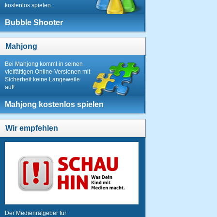
kostenlos spielen.
Bubble Shooter
Mahjong
Bei Mahjong kommt in seinen
vielfältigen Online-Versionen mit
Sicherheit keine Langeweile
auf!
Mahjong kostenlos spielen
Wir empfehlen
Der Medienratgeber für