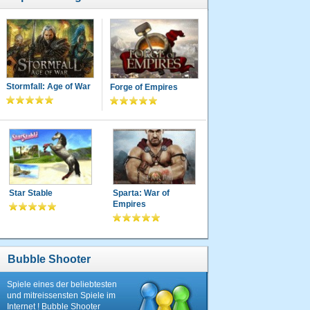
Stormfall: Age of War
Forge of Empires
Star Stable
Sparta: War of
Empires
Bubble Shooter
Spiele eines der beliebtesten
und mitreissensten Spiele im
Internet ! Bubble Shooter