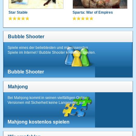
Star Stable
Sparta: War of Empires
Bubble Shooter
Spiele eines der beliebtesten und mitreissensten
Spiele im Internet ! Bubble Shooter kostenlos spielen.
Bubble Shooter
Mahjong
Bei Mahjong kommt in seinen vielfältigen Online-
Versionen mit Sicherheit keine Langeweile auf!
Mahjong kostenlos spielen