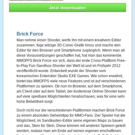
Jetzt downloaden
Brick Force
Man nehme einen Shooter, werfe ihn mit einem kreativem Editor
zusammen, füge witzige 3D Comic-Grafik hinzu und mache den
Editor für den Browser und Smartphone zugänglich. Wenn man all
diese Voraussetzungen geschaffen hat, hat man das kommende
MMOFPS Brick Force vor sich, dass der erste Cross-Plattform Free-
to-Play Fun-Sandbox-Shooter der Welt ist und im Frühjahr 2012
veröffentlicht wurde. Entwickelt wurde der Shooter vom
koreanischen Entwickler Studio EXE Games. Wie schon erwähnt,
bietet das MMOFPS viele neue Features und ist auf verschiedenen
Plattformen zu spielen. Ob nun im Browser, auf dem Smartphone,
als Client oder auf dem Tablet, der kostenlose Online-Shooter kann
auf viele spielbare Möglichkeiten hinabschauen, was für eine sehr
hohe Beliebtheit sorgt.
Doch nicht nur die verschiedenen Plattformen machen Brick Force
zu einem absoluten Geheimtipp für MMO-Fans. Der Spieler hat die
Möglichkeit, im Sandkasten-Editor seine eigenen Maps zu bauen
und das, Stein für Stein. Diese können mit anderen Spielern geteilt
werden, sodass man am Ende auf seinen eigenen erschaffenen