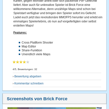
Karten, gegen Monster antritt oder sich packende PvP Gefechte
liefert. Aber auch für unkreative Spieler ist Brick Force eine
willkommene Alternative, denn unzählige Maps sind schon bei
Spielstart verfügbar und bringen den Spieler sofort ins Gefecht.
Ladet euch jetzt das revolutionäre MMOFPS herunter und erlebt ein
einmaliges Spielerlebnis, ob nun auf vorgefertigten oder selbst
erstellen Maps!
Features:
Cross Plattform Shooter
Map Editor
Share-Funktion
Unendlich viele Maps
4
/5, Bewertungen:
32
›
Bewertung abgeben
›
Kommentar schreiben
Screenshots von Brick Force