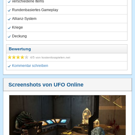
verschiedene Items
Rundenbasiertes Gameplay
Allianz-System
Kriege
Deckung
Bewertung
4
/5 von
kostenlosspielen.net
Kommentar schreiben
Screenshots von UFO Online