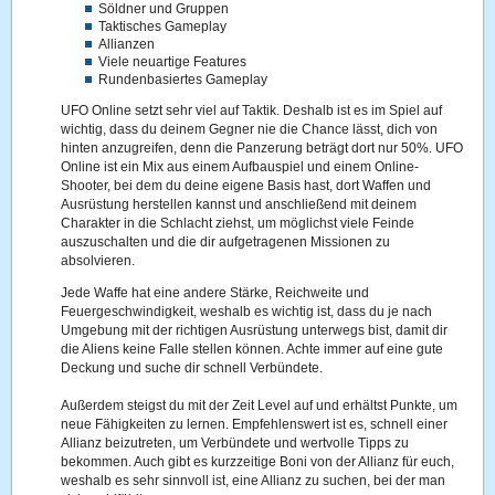
Söldner und Gruppen
Taktisches Gameplay
Allianzen
Viele neuartige Features
Rundenbasiertes Gameplay
UFO Online setzt sehr viel auf Taktik. Deshalb ist es im Spiel auf
wichtig, dass du deinem Gegner nie die Chance lässt, dich von
hinten anzugreifen, denn die Panzerung beträgt dort nur 50%. UFO
Online ist ein Mix aus einem Aufbauspiel und einem Online-
Shooter, bei dem du deine eigene Basis hast, dort Waffen und
Ausrüstung herstellen kannst und anschließend mit deinem
Charakter in die Schlacht ziehst, um möglichst viele Feinde
auszuschalten und die dir aufgetragenen Missionen zu
absolvieren.
Jede Waffe hat eine andere Stärke, Reichweite und
Feuergeschwindigkeit, weshalb es wichtig ist, dass du je nach
Umgebung mit der richtigen Ausrüstung unterwegs bist, damit dir
die Aliens keine Falle stellen können. Achte immer auf eine gute
Deckung und suche dir schnell Verbündete.
Außerdem steigst du mit der Zeit Level auf und erhältst Punkte, um
neue Fähigkeiten zu lernen. Empfehlenswert ist es, schnell einer
Allianz beizutreten, um Verbündete und wertvolle Tipps zu
bekommen. Auch gibt es kurzzeitige Boni von der Allianz für euch,
weshalb es sehr sinnvoll ist, eine Allianz zu suchen, bei der man