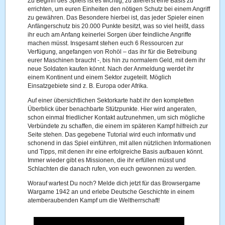
Zu Beginn des Spiels ist es wichtig, zu allererst eine Basis zu
errichten, um euren Einheiten den nötigen Schutz bei einem Angriff
zu gewähren. Das Besondere hierbei ist, das jeder Spieler einen
Anfängerschutz bis 20.000 Punkte besitzt, was so viel heißt, dass
ihr euch am Anfang keinerlei Sorgen über feindliche Angriffe
machen müsst. Insgesamt stehen euch 6 Ressourcen zur
Verfügung, angefangen von Rohöl – das ihr für die Betreibung
eurer Maschinen braucht -, bis hin zu normalem Geld, mit dem ihr
neue Soldaten kaufen könnt. Nach der Anmeldung werdet ihr
einem Kontinent und einem Sektor zugeteilt. Möglich
Einsatzgebiete sind z. B. Europa oder Afrika.
Auf einer übersichtlichen Sektorkarte habt ihr den kompletten
Überblick über benachbarte Stützpunkte. Hier wird angeraten,
schon einmal friedlicher Kontakt aufzunehmen, um sich mögliche
Verbündete zu schaffen, die einem im späteren Kampf hilfreich zur
Seite stehen. Das gegebene Tutorial wird euch informativ und
schonend in das Spiel einführen, mit allen nützlichen Informationen
und Tipps, mit denen ihr eine erfolgreiche Basis aufbauen könnt.
Immer wieder gibt es Missionen, die ihr erfüllen müsst und
Schlachten die danach rufen, von euch gewonnen zu werden.
Worauf wartest Du noch? Melde dich jetzt für das Browsergame
Wargame 1942 an und erlebe Deutsche Geschichte in einem
atemberaubenden Kampf um die Weltherrschaft!