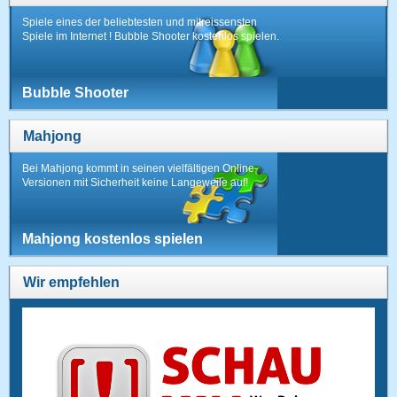
Spiele eines der beliebtesten und mitreissensten
Spiele im Internet ! Bubble Shooter kostenlos spielen.
Bubble Shooter
Mahjong
Bei Mahjong kommt in seinen vielfältigen Online-
Versionen mit Sicherheit keine Langeweile auf!
Mahjong kostenlos spielen
Wir empfehlen