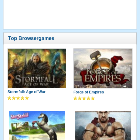
Top Browsergames
Stormfall: Age of War
Forge of Empires