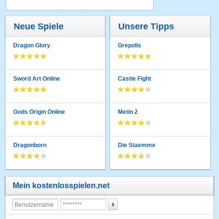
Neue Spiele
Unsere Tipps
Dragon Glory
Grepolis
Sword Art Online
Castle Fight
Gods Origin Online
Metin 2
Dragonborn
Die Staemme
Mein kostenlosspielen.net