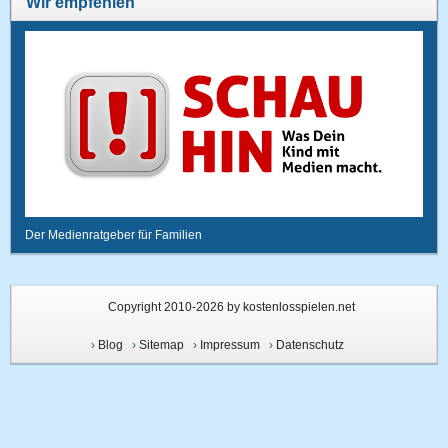
Wir empfehlen
Der Medienratgeber für Familien
Copyright 2010-2026 by kostenlosspielen.net
›
Blog
›
Sitemap
›
Impressum
›
Datenschutz