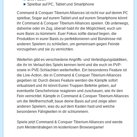
Spielbar auf PC, Tablet und Smartphone
Command & Conquer Tiberium Alliances ist nicht nur auf demm PC
spielbar, Sogar auf eurem Tablet und auf eurem Smartphone könnt
ihr Command & Conquer Tiberium Alliances spielen. Ob unterwegs,
daheime oder im Zug, überall habt ihr die Möglichkeit, euch um
eure Basis zu kümmern. Euer Fokus sollte darauf liegen, die
Produktion in eurer Basis zu perfektionieren und Bündnisse mit
anderen Spielern zu schließen, um gemeinsam gegen Feinde
vorzugehen und sie zu vernichten.
Weiterhin gibt es verschiedene Angriffs- und Verteidigungstaktiken,
die ihr im Verlauf des Spiels kennen lernt und die euch im PVP-
sowie in PVE-Schlachten weiterhelfen. Ein besonderes Feature ist
die Live-Action, die in Command & Conquer Tiberium Alliances
gegeben ist. Durch dieses Feature werden die Kämpfe sofort
virtualisiert und ihr könnt Euren Truppen Befehle geben, auf
eventuelle Geschehnisse reagieren und zuschauen, wie ihr den
Fein vernichtet. Kämpfe in Command & Conquer Tiberium Alliances
um die Weltherrschaft, baue deine Basis auf und zeige allen
anderen Spielern, was du auf dem Kasten hast und welche
besonderen Fähigkeiten in dir schlummern.
Spiele jetzt Command & Conquer Tiberium Alliances und werde
zum Meisterstrategen im kostenlosen Browsergame!