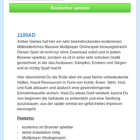
Kostenlos spielen
1100AD
Amber Games hat hier ein sehr beeindruckendes kostenloses
Mittelalterliches Massive Multiplayer Onlinespiel herausgebracht.
Dieses Spiel ist nicht nur ohne Download sofort und in jedem
Browser spielbar, sondern es ist in einer sehr schicken Grafik
gezeichnet, in der das Ausbauen, Kämpfen, Erobern und Siegen
erst so richtig Spaß macht.
Hier übernimmst Du die Rolle über ein paar kleine unbedeutende
Hütten, musst Ressourcen in Form von Kohle, Eisen, Stein, Holz
und Kalk abbauen und dadurch eine gewinnbringende
Einnahmequelle sichern. Hast Du etwas Gold verdient, kannst Du
nun beginnen die Gebäude zu entwickeln und eine Siedlung
auszubauen, aus der später einmal ein gefürchtetes Imperium
hervorgeht.
Features:
- kostenlos im Browser spielbar
- keine Installation nötig
- Multiplayer-Strategiespiel