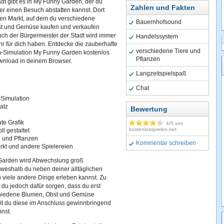
dt gibt es in My Funny Garden, der du
Zahlen und Fakten
er einen Besuch abstatten kannst. Dort
nen Markt, auf dem du verschiedene
Bauernhofsound
st und Gemüse kaufen und verkaufen
ch der Bürgermeister der Stadt wird immer
Handelssystem
hr für dich haben. Entdecke die zauberhafte
verschiedene Tiere und
m-Simulation My Funny Garden kostenlos
Pflanzen
nload in deinem Browser.
Langzeitspielspaß
Chat
-Simulation
atz
Bewertung
te Grafik
4
/5 von
kostenlosspielen.net
ll gestaltet
 und Pflanzen
Kommentar schreiben
rkt und andere Spielereien
Garden wird Abwechslung groß
 weshalb du neben deiner alltäglichen
h viele andere Dinge erleben kannst. Zu
du jedoch dafür sorgen, dass du erst
hiedene Blumen, Obst und Gemüse
it du diese im Anschluss gewinnbringend
nst.