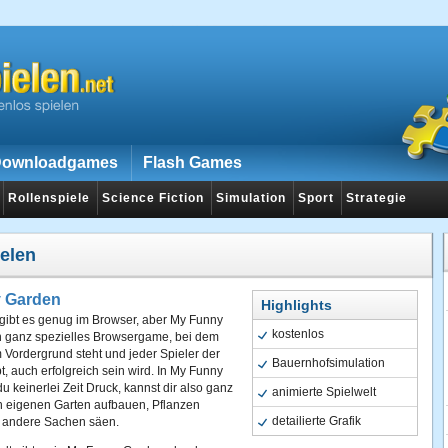
ownloadgames
Flash Games
Rollenspiele
Science Fiction
Simulation
Sport
Strategie
ielen
 Garden
Highlights
 gibt es genug im Browser, aber My Funny
kostenlos
in ganz spezielles Browsergame, bei dem
m Vordergrund steht und jeder Spieler der
Bauernhofsimulation
t, auch erfolgreich sein wird. In My Funny
u keinerlei Zeit Druck, kannst dir also ganz
animierte Spielwelt
n eigenen Garten aufbauen, Pflanzen
detailierte Grafik
 andere Sachen säen.