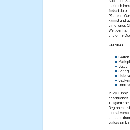
Auch eine Sta
natürlich imm
findest du ei
Pflanzen, Ob
kannst und au
ein offenes O
Welt der Far
und ohne Dow
Features:
Garten
Marktpl
Stadt
Sehr gu
Liebevo
Backen
Jahrma
In My Funny 
geschrieben,
Tätigkeit noc
Beginn musst 
einmal versc
anbaust, dam
verkaufen kan