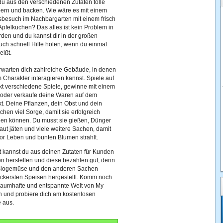
du aus den verschiedenen Zutaten tolle
ern und backen. Wie wäre es mit einem
sbesuch im Nachbargarten mit einem frisch
pfelkuchen? Das alles ist kein Problem in
den und du kannst dir in der großen
ch schnell Hilfe holen, wenn du einmal
eißt.
erwarten dich zahlreiche Gebäude, in denen
 Charakter interagieren kannst. Spiele auf
t verschiedene Spiele, gewinne mit einem
d oder verkaufe deine Waren auf dem
kt. Deine Pflanzen, dein Obst und dein
en viel Sorge, damit sie erfolgreich
den können. Du musst sie gießen, Dünger
aut jäten und viele weitere Sachen, damit
or Leben und bunten Blumen strahlt.
t kannst du aus deinen Zutaten für Kunden
n herstellen und diese bezahlen gut, denn
Biogemüse und den anderen Sachen
eckersten Speisen hergestellt. Komm noch
traumhafte und entspannte Welt von My
 und probiere dich am kostenlosen
 aus.