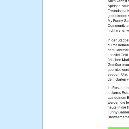
Auch kannst 
Speisen zaub
Freundschaft
gebackenen A
My Funny Gar
Community au
nicht weiter w
In der Stadt 
du mit deinem
dem Jahrmark
Los viel Gel
örtlichen Mar
Gemüse brauch
geerntet wer
streuen, Unkr
dein Garten v
Im Restauran
leckeres Esse
aus deinem 
werden die l
heute in die 
Funny Garden
Browsergame