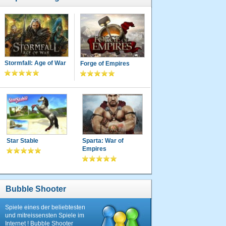
Stormfall: Age of War
Forge of Empires
Star Stable
Sparta: War of
Empires
Bubble Shooter
Spiele eines der beliebtesten
und mitreissensten Spiele im
Internet ! Bubble Shooter