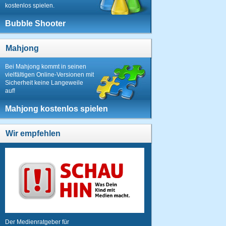
kostenlos spielen.
Bubble Shooter
Mahjong
Bei Mahjong kommt in seinen
vielfältigen Online-Versionen mit
Sicherheit keine Langeweile
auf!
Mahjong kostenlos spielen
Wir empfehlen
Der Medienratgeber für