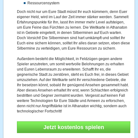
Ressourcensystem
Doch nicht nur um Eure Stadt müsst Ihr euch kümmern, denn Euer
eigener Held, wird im Lauf der Zeit immer stärker werden. Sammelt
Erfahrungspunkte für Ihn, lasst Ihn immer mehr Level aufsteigen,
um Eure Feine das Fürchten zu lernen. Die Weltkarte in Athanaton
ist in Gebiete eingeteilt, in denen Silberminen auf Euch warten.
Doch Vorsicht! Die Silberminen sind hart umkämpft und solltet Ihr
Euch eine sichern können, solltet Ihr alles daran setzen, eben diese
Silbermine zu verteidigen, um Eure Ressourcen zu sichern.
Außerdem besteht die Möglichkeit, in Feldzügen gegen andere
Spieler anzutreten, um somit wertvolle Belohnungen zu erhalten
und Euren Lebensraum zu erweiteren. Schafft Ihr es, die
gegnerische Stadt zu zerstören, steht es Euch frei, in dieses Gebiet
umzuziehen. Auf der Weltkarte seht Ihr verschiedene Gebiete, die
Ihr besetzen könnt, sobald Ihr genügend Ansehen gesammelt habt.
Aber dieses Ansehen erhaltet Ihr erst, wenn Schlachten erfolgreich
bestritten und Gegner zermalmt wurden. Vergesst auf keinen Fall
weitere Technologien für Eure Städte und Armeen zu erforschen,
denn nicht nur Angriffstärke ist in Athanaton wichtig, sondern auch
technologischer Fortschritt!
Jetzt kostenlos spielen