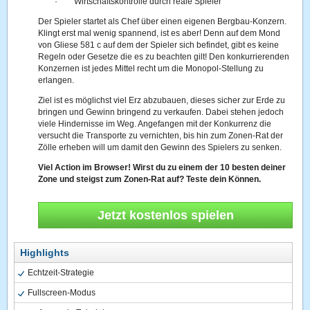
·
Wirtschaftskontrolle durch reale Spieler
Der Spieler startet als Chef über einen eigenen Bergbau-Konzern.
Klingt erst mal wenig spannend, ist es aber! Denn auf dem Mond
von Gliese 581 c auf dem der Spieler sich befindet, gibt es keine
Regeln oder Gesetze die es zu beachten gilt! Den konkurrierenden
Konzernen ist jedes Mittel recht um die Monopol-Stellung zu
erlangen.
Ziel ist es möglichst viel Erz abzubauen, dieses sicher zur Erde zu
bringen und Gewinn bringend zu verkaufen. Dabei stehen jedoch
viele Hindernisse im Weg. Angefangen mit der Konkurrenz die
versucht die Transporte zu vernichten, bis hin zum Zonen-Rat der
Zölle erheben will um damit den Gewinn des Spielers zu senken.
Viel Action im Browser! Wirst du zu einem der 10 besten deiner
Zone und steigst zum Zonen-Rat auf? Teste dein Können.
Jetzt kostenlos spielen
Highlights
Echtzeit-Strategie
Fullscreen-Modus