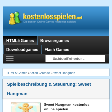
HTML5 Games
Browsergames
Downloadgames
Flash Games
HTML5 Games
›
Action
›
Arcade
›
Sweet Hangman
Spielbeschreibung & Steuerung:
Sweet
Hangman
Sweet Hangman kostenlos
online spielen