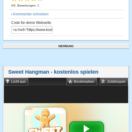
4
/
5
, Bewertungen:
1
›
Kommentar schreiben
Code für deine Webseite:
WERBUNG
Sweet Hangman
- kostenlos spielen
Licht aus
Bookmarken
Zufallsspiel