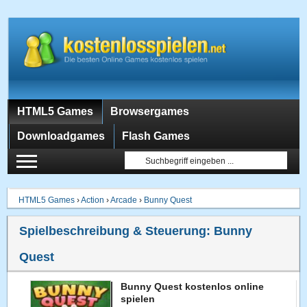
HTML5 Games
Browsergames
Downloadgames
Flash Games
HTML5 Games
›
Action
›
Arcade
›
Bunny Quest
Spielbeschreibung & Steuerung:
Bunny
Quest
Bunny Quest kostenlos online
spielen