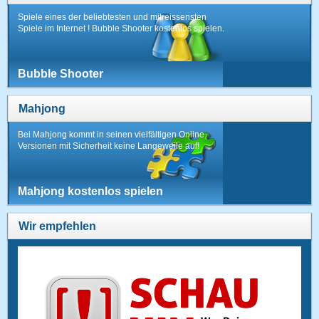
Spiele eines der beliebtesten und mitreissensten
Spiele im Internet ! Bubble Shooter kostenlos spielen.
Bubble Shooter
Mahjong
Bei Mahjong kommt in seinen vielfältigen Online-
Versionen mit Sicherheit keine Langeweile auf!
Mahjong kostenlos spielen
Wir empfehlen