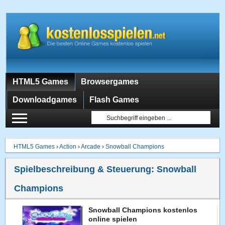
HTML5 Games
Browsergames
Downloadgames
Flash Games
HTML5 Games
›
Action
›
Arcade
›
Snowball Champions
Spielbeschreibung & Steuerung:
Snowball
Champions
Snowball Champions kostenlos
online spielen