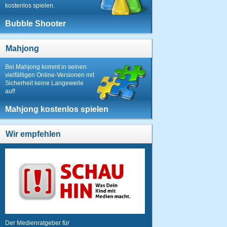
kostenlos spielen.
Bubble Shooter
Mahjong
Bei Mahjong kommt in seinen
vielfältigen Online-Versionen mit
Sicherheit keine Langeweile
auf!
Mahjong kostenlos spielen
Wir empfehlen
Der Medienratgeber für