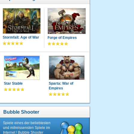
Stormfall: Age of War
Forge of Empires
Star Stable
Sparta: War of
Empires
Bubble Shooter
Spiele eines der beliebtesten
und mitreissensten Spiele im
Internet ! Bubble Shooter