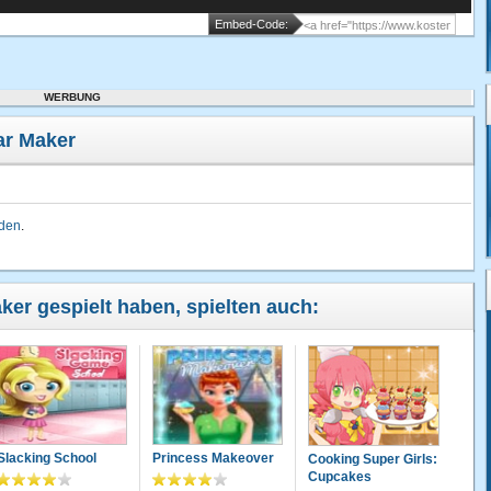
Embed-Code:
WERBUNG
ar Maker
lden
.
aker gespielt haben, spielten auch:
Slacking School
Princess Makeover
Cooking Super Girls:
Cupcakes