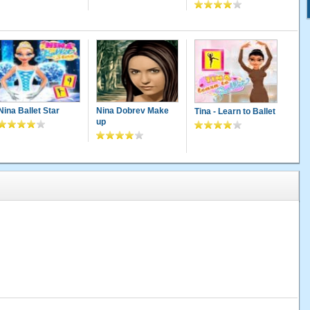
Nina Ballet Star
Nina Dobrev Make
Tina - Learn to Ballet
up