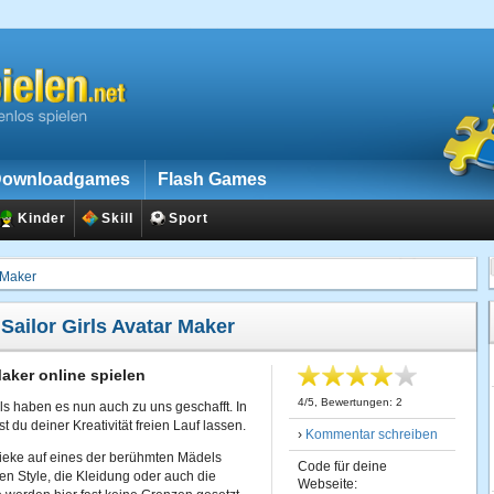
ownloadgames
Flash Games
Kinder
Skill
Sport
r Maker
:
Sailor Girls Avatar Maker
Maker online spielen
4
/
5
, Bewertungen:
2
ls haben es nun auch zu uns geschafft. In
t du deiner Kreativität freien Lauf lassen.
›
Kommentar schreiben
Pieke auf eines der berühmten Mädels
Code für deine
en Style, die Kleidung oder auch die
Webseite: