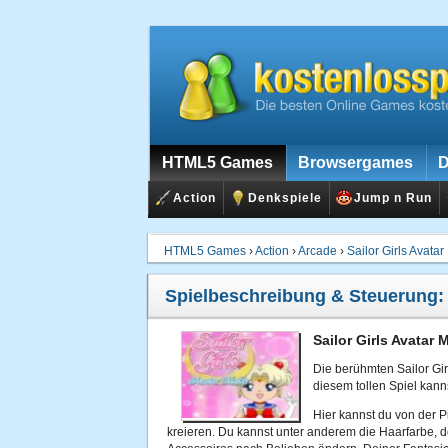
HTML5 Games
Browsergames
D
Action
Denkspiele
Jump n Run
HTML5 Games
›
Action
›
Arcade
›
Sailor Girls Avata
Spielbeschreibung & Steuerung
Sailor Girls Avatar 
Die berühmten Sailor Gir
diesem tollen Spiel kanns
Hier kannst du von der 
kreieren. Du kannst unter anderem die Haarfarbe, d