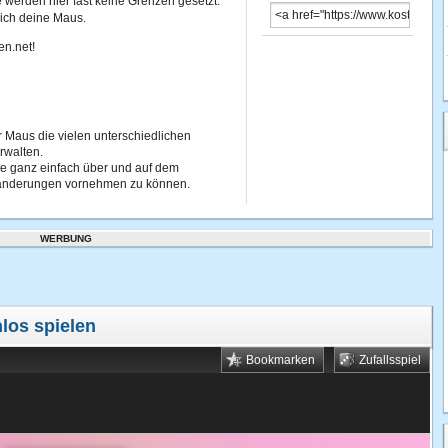
 werden hier fast keine Grenzen gesetzt.
ich deine Maus.
en.net!
r Maus die vielen unterschiedlichen
rwalten.
e ganz einfach über und auf dem
eränderungen vornehmen zu können.
WERBUNG
los spielen
Bookmarken
Zufallsspiel