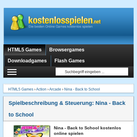
HTML5 Games
Browsergames
Downloadgames
Flash Games
HTML5 Games
›
Action
›
Arcade
›
Nina - Back to School
Spielbeschreibung & Steuerung:
Nina - Back
to School
Nina - Back to School kostenlos
online spielen