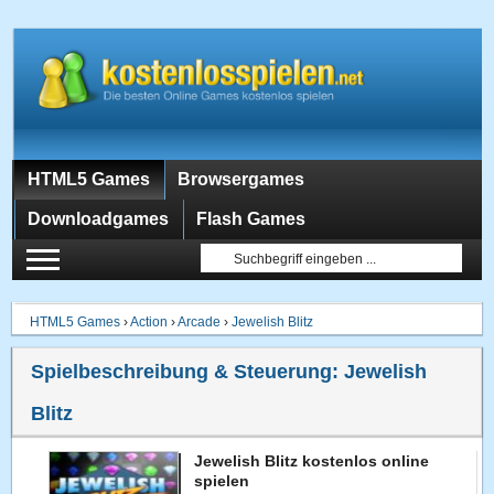
HTML5 Games
Browsergames
Downloadgames
Flash Games
HTML5 Games
›
Action
›
Arcade
›
Jewelish Blitz
Spielbeschreibung & Steuerung:
Jewelish
Blitz
Jewelish Blitz kostenlos online
spielen