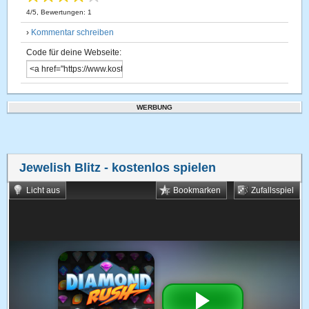
4
/
5
, Bewertungen:
1
›
Kommentar schreiben
Code für deine Webseite:
WERBUNG
Jewelish Blitz
- kostenlos spielen
Licht aus
Bookmarken
Zufallsspiel