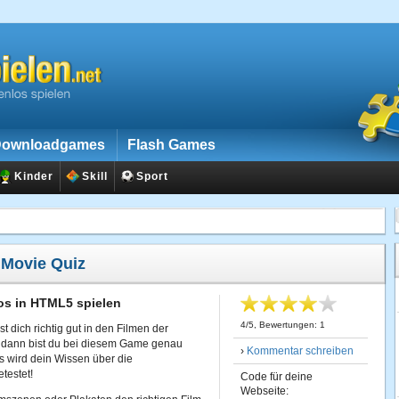
ownloadgames
Flash Games
Kinder
Skill
Sport
:
Movie Quiz
os in HTML5 spielen
4
/
5
, Bewertungen:
1
 dich richtig gut in den Filmen der
 dann bist du bei diesem Game genau
›
Kommentar schreiben
ls wird dein Wissen über die
testet!
Code für deine
Webseite: