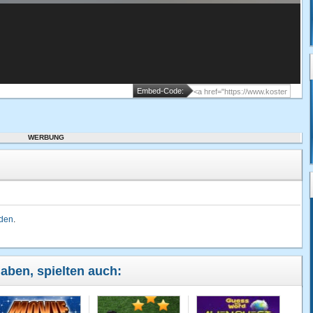
Embed-Code:
WERBUNG
lden
.
haben, spielten auch: