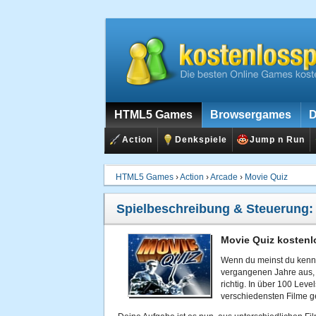
HTML5 Games
Browsergames
D
Action
Denkspiele
Jump n Run
HTML5 Games
›
Action
›
Arcade
›
Movie Quiz
Spielbeschreibung & Steuerung
Movie Quiz kostenl
Wenn du meinst du kennst
vergangenen Jahre aus,
richtig. In über 100 Leve
verschiedensten Filme ge