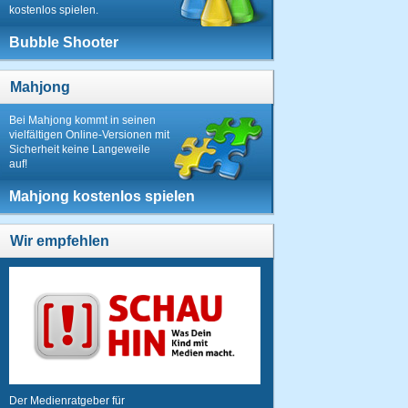
kostenlos spielen.
Bubble Shooter
Mahjong
Bei Mahjong kommt in seinen
vielfältigen Online-Versionen mit
Sicherheit keine Langeweile
auf!
Mahjong kostenlos spielen
Wir empfehlen
Der Medienratgeber für