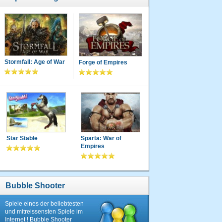
Stormfall: Age of War
Forge of Empires
Star Stable
Sparta: War of
Empires
Bubble Shooter
Spiele eines der beliebtesten
und mitreissensten Spiele im
Internet ! Bubble Shooter