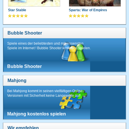
Star Stable
Sparta: War of Empires
Bubble Shooter
Spiele eines der beliebtesten und mitreissensten
Spiele im Internet ! Bubble Shooter kostenlos spielen.
Bubble Shooter
Mahjong
Bei Mahjong kommt in seinen vielfältigen Online-
Versionen mit Sicherheit keine Langeweile auf!
Mahjong kostenlos spielen
Wir empfehlen