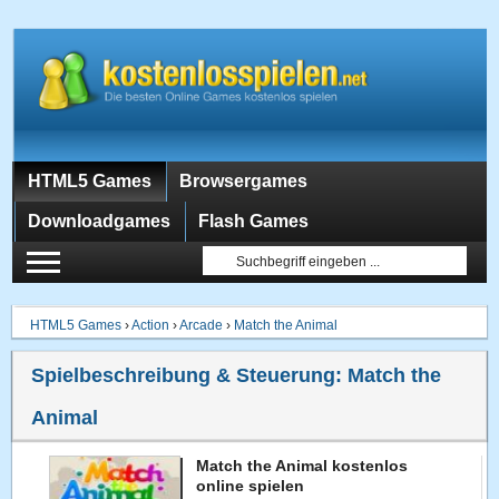
HTML5 Games
Browsergames
Downloadgames
Flash Games
HTML5 Games
›
Action
›
Arcade
›
Match the Animal
Spielbeschreibung & Steuerung:
Match the
Animal
Match the Animal kostenlos
online spielen