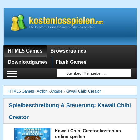
HTML5 Games
Browsergames
Downloadgames
Flash Games
HTML5 Games
›
Action
›
Arcade
›
Kawaii Chibi Creator
Spielbeschreibung & Steuerung:
Kawaii Chibi
Creator
Kawaii Chibi Creator kostenlos
online spielen