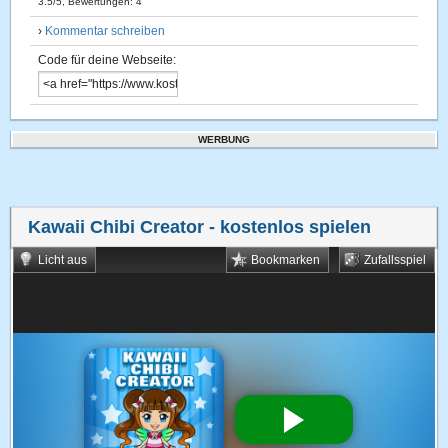
3.5
/
5
, Bewertungen:
4
›
Kommentar schreiben
Code für deine Webseite:
WERBUNG
Kawaii Chibi Creator
- kostenlos spielen
Licht aus
Bookmarken
Zufallsspiel