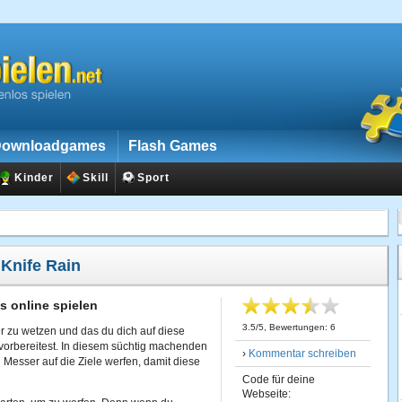
ownloadgames
Flash Games
Kinder
Skill
Sport
:
Knife Rain
s online spielen
3.5
/
5
, Bewertungen:
6
r zu wetzen und das du dich auf diese
orbereitest. In diesem süchtig machenden
›
Kommentar schreiben
n Messer auf die Ziele werfen, damit diese
Code für deine
Webseite: