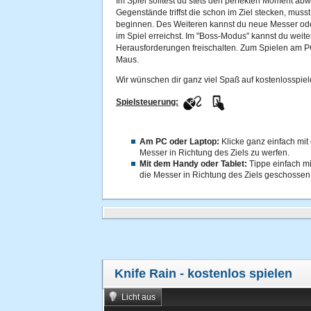
Im Spiel solltest du stets den perfekten Moment a
Gegenstände triffst die schon im Ziel stecken, muss
beginnen. Des Weiteren kannst du neue Messer oder 
im Spiel erreichst. Im "Boss-Modus" kannst du wei
Herausforderungen freischalten. Zum Spielen am PC
Maus.
Wir wünschen dir ganz viel Spaß auf kostenlosspiel
Spielsteuerung:
Am PC oder Laptop:
Klicke ganz einfach mit
Messer in Richtung des Ziels zu werfen.
Mit dem Handy oder Tablet:
Tippe einfach mi
die Messer in Richtung des Ziels geschosse
Knife Rain
- kostenlos spielen
Licht aus