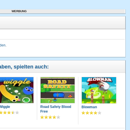
WERBUNG
lden
.
haben, spielten auch:
Wiggle
Road Safety Blood
Blowman
Free