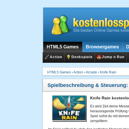
HTML5 Games
Browsergames
D
Action
Denkspiele
Jump n Run
HTML5 Games
›
Action
›
Arcade
›
Knife Rain
Spielbeschreibung & Steuerung
Knife Rain kostenlo
Es wird Zeit deine Messe
herausragende Prüfung v
Spiel sollst du mit deine
zersplittern.