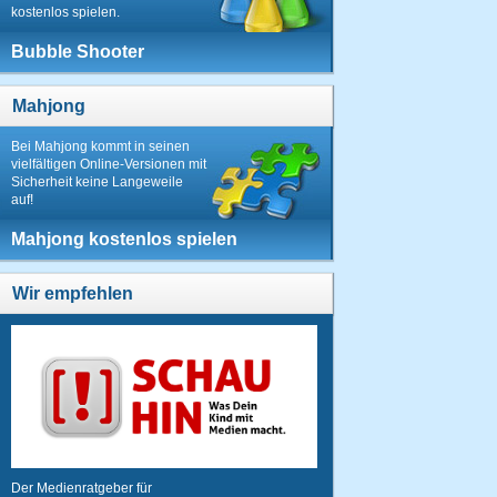
kostenlos spielen.
Bubble Shooter
Mahjong
Bei Mahjong kommt in seinen
vielfältigen Online-Versionen mit
Sicherheit keine Langeweile
auf!
Mahjong kostenlos spielen
Wir empfehlen
Der Medienratgeber für