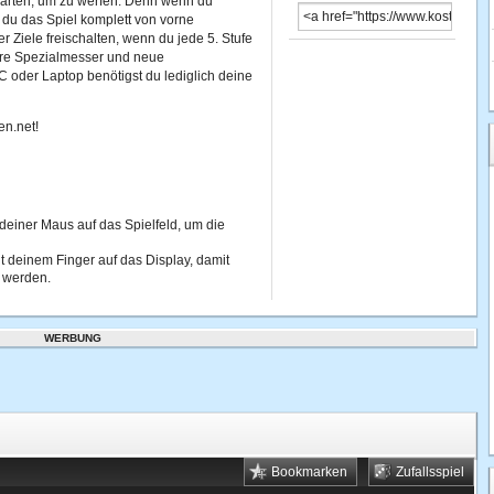
bwarten, um zu werfen. Denn wenn du
t du das Spiel komplett von vorne
Ziele freischalten, wenn du jede 5. Stufe
tere Spezialmesser und neue
 oder Laptop benötigst du lediglich deine
en.net!
 deiner Maus auf das Spielfeld, um die
t deinem Finger auf das Display, damit
n werden.
WERBUNG
Bookmarken
Zufallsspiel