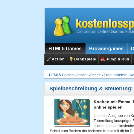
HTML5 Games
Browsergames
D
Action
Denkspiele
Jump n Run
HTML5 Games
›
Action
›
Arcade
›
Erdnusskekse - K
Spielbeschreibung & Steuerung
Kochen mit Emma: 
online spielen
In dieser Ausgabe von K
Zubereitung knuspriger
auch in diesem kosten
Schritt zum Backen der leckeren Kekse mit dir im De