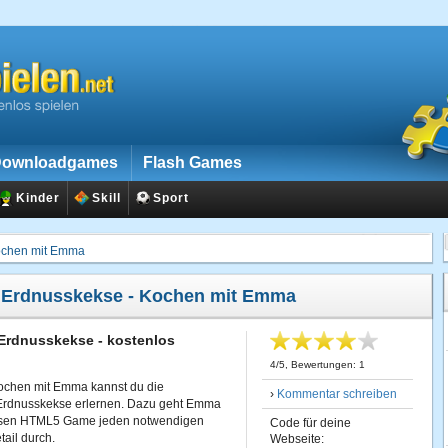
ownloadgames
Flash Games
Kinder
Skill
Sport
ochen mit Emma
:
Erdnusskekse - Kochen mit Emma
Erdnusskekse - kostenlos
4
/
5
, Bewertungen:
1
ochen mit Emma kannst du die
›
Kommentar schreiben
 Erdnusskekse erlernen. Dazu geht Emma
losen HTML5 Game jeden notwendigen
Code für deine
tail durch.
Webseite: