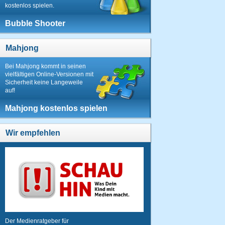
kostenlos spielen.
Bubble Shooter
Mahjong
Bei Mahjong kommt in seinen
vielfältigen Online-Versionen mit
Sicherheit keine Langeweile
auf!
Mahjong kostenlos spielen
Wir empfehlen
Der Medienratgeber für