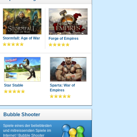
Stormfall: Age of War
Forge of Empires
Star Stable
Sparta: War of
Empires
Bubble Shooter
Spiele eines der beliebtesten
und mitreissensten Spiele im
Internet ! Bubble Shooter