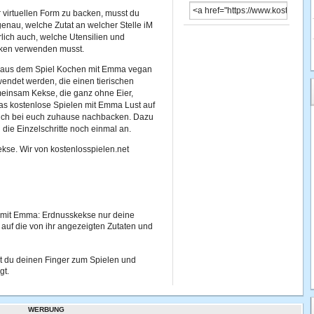
 virtuellen Form zu backen, musst du
genau, welche Zutat an welcher Stelle iM
rlich auch, welche Utensilien und
cken verwenden musst.
e aus dem Spiel Kochen mit Emma vegan
wendet werden, die einen tierischen
einsam Kekse, die ganz ohne Eier,
s kostenlose Spielen mit Emma Lust auf
uch bei euch zuhause nachbacken. Dazu
die Einzelschritte noch einmal an.
se. Wir von kostenlosspielen.net
mit Emma: Erdnusskekse nur deine
uf die von ihr angezeigten Zutaten und
 du deinen Finger zum Spielen und
gt.
WERBUNG