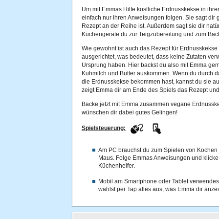
Um mit Emmas Hilfe köstliche Erdnusskekse in ihrer
einfach nur ihren Anweisungen folgen. Sie sagt dir 
Rezept an der Reihe ist. Außerdem sagt sie dir natü
Küchengeräte du zur Teigzubereitung und zum Ba
Wie gewohnt ist auch das Rezept für Erdnusskeks
ausgerichtet, was bedeutet, dass keine Zutaten ver
Ursprung haben. Hier backst du also mit Emma gem
Kuhmilch und Butter auskommen. Wenn du durch da
die Erdnusskekse bekommen hast, kannst du sie a
zeigt Emma dir am Ende des Spiels das Rezept und 
Backe jetzt mit Emma zusammen vegane Erdnusskek
wünschen dir dabei gutes Gelingen!
Spielsteuerung:
Am PC brauchst du zum Spielen von Kochen 
Maus. Folge Emmas Anweisungen und klicke a
Küchenhelfer.
Mobil am Smartphone oder Tablet verwendest
wählst per Tap alles aus, was Emma dir anzei