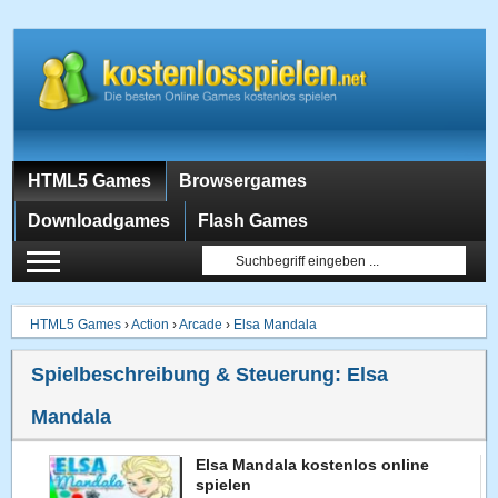
HTML5 Games
Browsergames
Downloadgames
Flash Games
HTML5 Games
›
Action
›
Arcade
›
Elsa Mandala
Spielbeschreibung & Steuerung:
Elsa
Mandala
Elsa Mandala kostenlos online
spielen