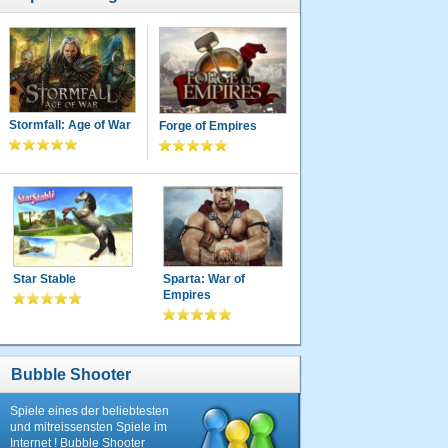
Stormfall: Age of War
Forge of Empires
Star Stable
Sparta: War of
Empires
Bubble Shooter
Spiele eines der beliebtesten
und mitreissensten Spiele im
Internet ! Bubble Shooter