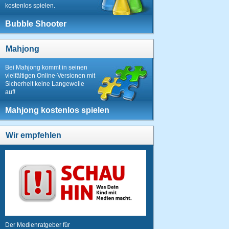
kostenlos spielen.
Bubble Shooter
Mahjong
Bei Mahjong kommt in seinen
vielfältigen Online-Versionen mit
Sicherheit keine Langeweile
auf!
Mahjong kostenlos spielen
Wir empfehlen
Der Medienratgeber für