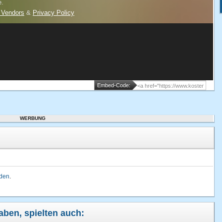
Embed-Code:
WERBUNG
lden
.
haben, spielten auch: