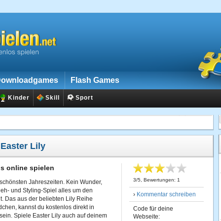
ownloadgames
Flash Games
Kinder
Skill
Sport
:
Easter Lily
os online spielen
3
/
5
, Bewertungen:
1
r schönsten Jahreszeiten. Kein Wunder,
eh- und Styling-Spiel alles um den
›
Kommentar schreiben
t. Das aus der beliebten Lily Reihe
hen, kannst du kostenlos direkt in
Code für deine
ein. Spiele Easter Lily auch auf deinem
Webseite: