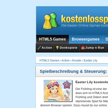
HTML5 Games
Browsergames
D
Action
Denkspiele
Jump n Run
HTML5 Games
›
Action
›
Arcade
›
Easter Lily
Spielbeschreibung & Steuerung
Easter Lily kostenl
Der Frühling ist eine de
dass sich im HTML5 Anzi
Frühling und Ostern dreh
stammende Spiel für Mädc
deinem Browser spielen. Dazu musst du nur online s