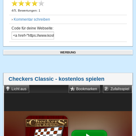
4
/
5
, Bewertungen:
1
›
Kommentar schreiben
Code für deine Webseite:
WERBUNG
Checkers Classic
- kostenlos spielen
Licht aus
Bookmarken
Zufallsspiel