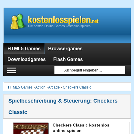
HTML5 Games
Browsergames
Downloadgames
Flash Games
HTML5 Games
›
Action
›
Arcade
›
Checkers Classic
Spielbeschreibung & Steuerung:
Checkers
Classic
Checkers Classic kostenlos
online spielen