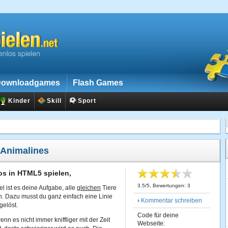
ownloadgames
Flash Games
Kinder
Skill
Sport
Animalines
os in HTML5 spielen,
3.5
/
5
, Bewertungen:
3
l ist es deine Aufgabe, alle
gleichen
Tiere
n. Dazu musst du ganz einfach eine Linie
›
Kommentar schreiben
gelöst.
Code für deine
n es nicht immer kniffliger mit der Zeit
Webseite: