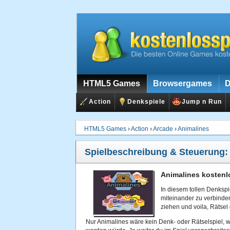
HTML5 Games
Browsergames
D
Action
Denkspiele
Jump n Run
HTML5 Games
›
Action
›
Arcade
›
Animalines
Spielbeschreibung & Steuerung:
Animalines kostenl
In diesem tollen Denkspie
miteinander zu verbinde
ziehen und voila, Rätsel 
Nur Animalines wäre kein Denk- oder Rätselspiel, wen