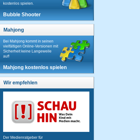
kostenlos spielen.
Bubble Shooter
Mahjong
Bei Mahjong kommt in seinen
vielfältigen Online-Versionen mit
Sicherheit keine Langeweile
auf!
Mahjong kostenlos spielen
Wir empfehlen
Der Medienratgeber für