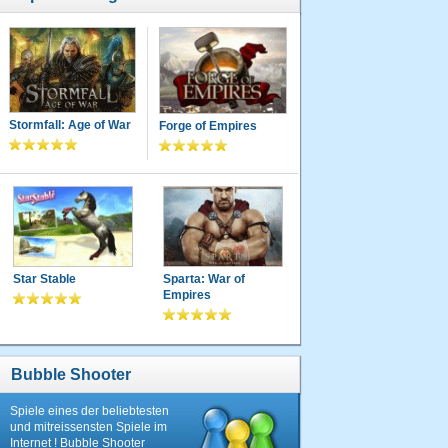
Stormfall: Age of War
Forge of Empires
Star Stable
Sparta: War of
Empires
Bubble Shooter
Spiele eines der beliebtesten
und mitreissensten Spiele im
Internet ! Bubble Shooter