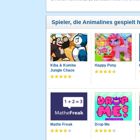
Spieler, die Animalines gespielt 
Kiba & Kumba
Happy Pony
Jungle Chaos
Mathe Freak
Drop Me