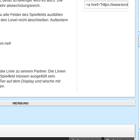
, desto schwieriger wird es auch. Die
 sehr abwechslungsreich.
 alle Felder des Spielfelds ausfüllen
du den Level nicht abschließen. Außerdem
en.net!
 die Linie zu seinem Partner. Die Linien
 Spielfeld müssen ausgefüllt sein.
Tier auf dem Display und wische mit
en.
WERBUNG