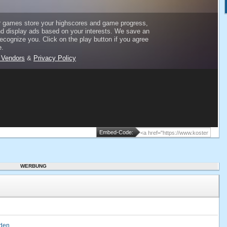
Embed-Code:
WERBUNG
lden
.