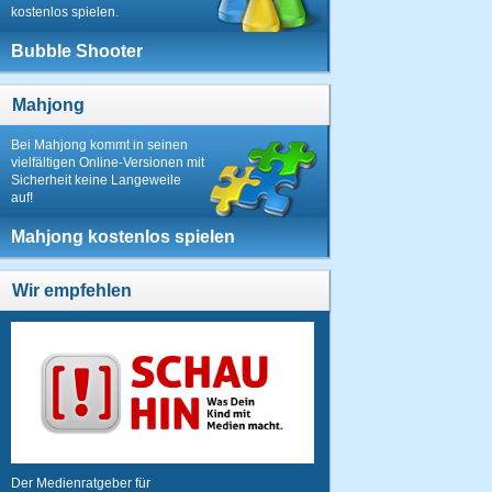
kostenlos spielen.
Bubble Shooter
Mahjong
Bei Mahjong kommt in seinen
vielfältigen Online-Versionen mit
Sicherheit keine Langeweile
auf!
Mahjong kostenlos spielen
Wir empfehlen
Der Medienratgeber für