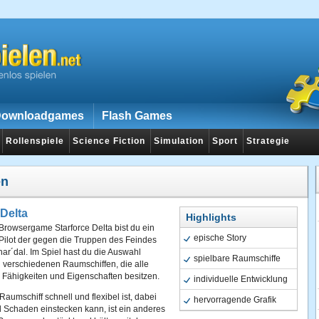
ownloadgames
Flash Games
Rollenspiele
Science Fiction
Simulation
Sport
Strategie
en
 Delta
Highlights
Browsergame Starforce Delta bist du ein
epische Story
Pilot der gegen die Truppen des Feindes
Shar´dal. Im Spiel hast du die Auswahl
spielbare Raumschiffe
 verschiedenen Raumschiffen, die alle
 Fähigkeiten und Eigenschaften besitzen.
individuelle Entwicklung
aumschiff schnell und flexibel ist, dabei
hervorragende Grafik
el Schaden einstecken kann, ist ein anderes