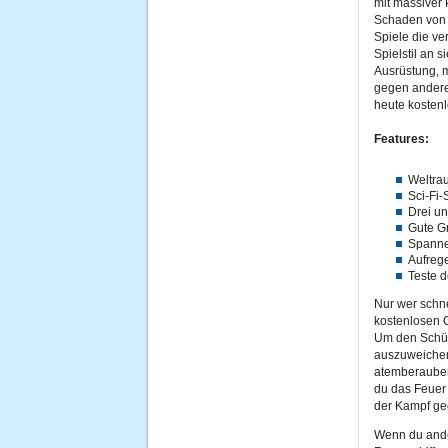
mit massiver
Schaden von 
Spiele die v
Spielstil an 
Ausrüstung, 
gegen andere 
heute kosten
Features:
Weltra
Sci-Fi-
Drei un
Gute Gr
Spann
Aufreg
Teste d
Nur wer schne
kostenlosen O
Um den Schüs
auszuweichen
atemberaube
du das Feuer 
der Kampf ge
Wenn du ande