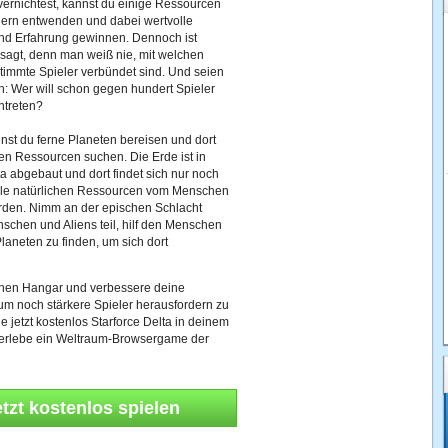
ernichtest, kannst du einige Ressourcen
lern entwenden und dabei wertvolle
nd Erfahrung gewinnen. Dennoch ist
sagt, denn man weiß nie, mit welchen
timmte Spieler verbündet sind. Und seien
ch: Wer will schon gegen hundert Spieler
antreten?
nst du ferne Planeten bereisen und dort
en Ressourcen suchen. Die Erde ist in
ta abgebaut und dort findet sich nur noch
alle natürlichen Ressourcen vom Menschen
urden. Nimm an der epischen Schlacht
chen und Aliens teil, hilf den Menschen
laneten zu finden, um sich dort
inen Hangar und verbessere deine
um noch stärkere Spieler herausfordern zu
e jetzt kostenlos Starforce Delta in deinem
erlebe ein Weltraum-Browsergame der
etzt kostenlos spielen