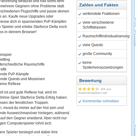
 Panzerung bestückt und hält somit dem
Zahlen und Fakten
mehrere Gegnern ohne Probleme statt.
erschiedenen Flugschiffe und passe deinen
verfeindete Fraktionen
sie an. Kaufe neue Upgrades oder
messe dich in spannenden PvP-Kämpfen
viele verschiedene
Spieler und erlebe Starforce Delta noch
Schiffsklassen
los in deinem Browser!
Raumschiffindividualiserung
viele Quests
große Community
umspiel
Setting
keine
terschiedliche Raumschiffe
Systemvoraussetzungen
afik
ende PvP-Kämpfe
ende Quests und Missionen
Bewertung
eine Reflexe
4
/5 von
ll ist und gute Reflexe hat, wird im
kostenlosspielen.net
nline-Spiel Starforce Delta Erfolg haben.
Kommentar schreiben
sen der feindlichen Truppen
, musst du immer auf der Hut sein und
nde Ausweichmanöver hinlegen, während
auf den Gegner erwiderst. Aber nicht nur
gen Computerspieler lohnt sich.
re Spieler besiegst und dabei ihre