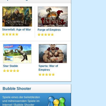
Stormfall: Age of War
Forge of Empires
Star Stable
Sparta: War of
Empires
Bubble Shooter
Spiele eines der beliebtesten
und mitreissensten Spiele im
Internet ! Bubble Shooter