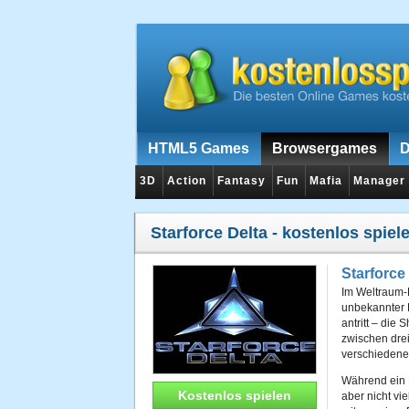
HTML5 Games
Browsergames
D
3D
Action
Fantasy
Fun
Mafia
Manager
Starforce Delta
- kostenlos spiel
Starforce
Im Weltraum-
unbekannter 
antritt – die 
zwischen drei
verschiedene
Während ein R
Kostenlos spielen
aber nicht vi