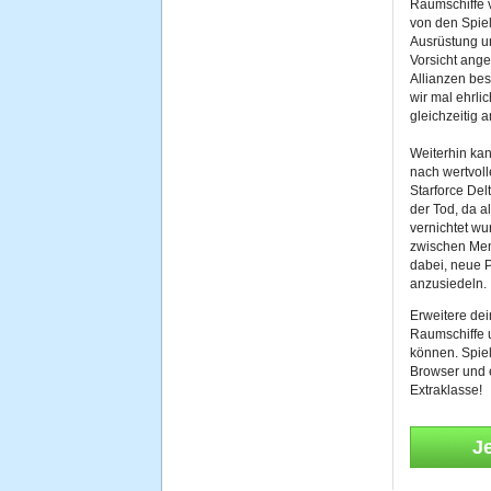
Raumschiffe v
von den Spie
Ausrüstung u
Vorsicht ange
Allianzen bes
wir mal ehrli
gleichzeitig 
Weiterhin kan
nach wertvoll
Starforce Del
der Tod, da 
vernichtet w
zwischen Mens
dabei, neue P
anzusiedeln.
Erweitere de
Raumschiffe 
können. Spiel
Browser und 
Extraklasse!
J