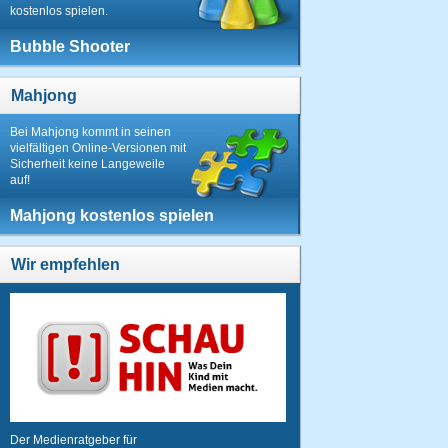
kostenlos spielen.
Bubble Shooter
Mahjong
Bei Mahjong kommt in seinen
vielfältigen Online-Versionen mit
Sicherheit keine Langeweile
auf!
Mahjong kostenlos spielen
Wir empfehlen
Der Medienratgeber für