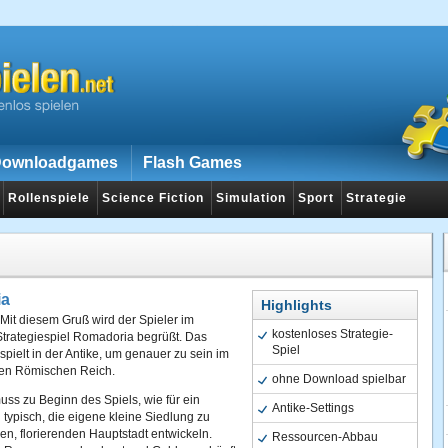
ownloadgames
Flash Games
Rollenspiele
Science Fiction
Simulation
Sport
Strategie
ia
Highlights
Mit diesem Gruß wird der Spieler im
kostenloses Strategie-
Strategiespiel Romadoria begrüßt. Das
Spiel
spielt in der Antike, um genauer zu sein im
gen Römischen Reich.
ohne Download spielbar
uss zu Beginn des Spiels, wie für ein
Antike-Settings
l typisch, die eigene kleine Siedlung zu
en, florierenden Hauptstadt entwickeln.
Ressourcen-Abbau