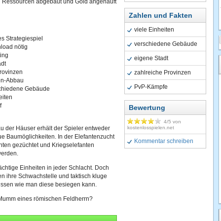
 Ressourcen abgebaut und Gold angehäuft
Zahlen und Fakten
viele Einheiten
s Strategiespiel
verschiedene Gebäude
load nötig
ing
eigene Stadt
dt
rovinzen
zahlreiche Provinzen
en-Abbau
PvP-Kämpfe
schiedene Gebäude
eiten
f
Bewertung
4
/5 von
u der Häuser erhält der Spieler entweder
kostenlosspielen.net
e Baumöglichkeiten. In der Elefantenzucht
Kommentar schreiben
nten gezüchtet und Kriegselefanten
werden.
chtige Einheiten in jeder Schlacht. Doch
n ihre Schwachstelle und taktisch kluge
issen wie man diese besiegen kann.
Mumm eines römischen Feldherrn?