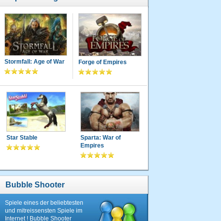
Stormfall: Age of War
Forge of Empires
Star Stable
Sparta: War of
Empires
Bubble Shooter
Spiele eines der beliebtesten
und mitreissensten Spiele im
Internet ! Bubble Shooter