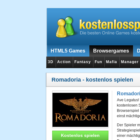
HTML5 Games
Browsergames
D
3D
Action
Fantasy
Fun
Mafia
Manager
Romadoria
- kostenlos spielen
Romador
Ave Legatus! 
kostenlosen 
Browserspiel 
einst mächti
Der Spieler m
Strategiespie
Kostenlos spielen
einer mächtig