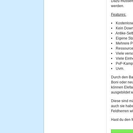
Dazu müssen
werden.
Features:
• Kostenlose
• Kein Down
• Antike-Sett
• Eigene Sta
• Mehrere P
• Ressourc
• Viele ver
• Viele Einh
• PvP-Kamp
• Uvm.
Durch den Ba
Boni oder neu
können Elefa
ausgebildet 
Diese sind mä
auch sie habe
Feldherren w
Hast du den 