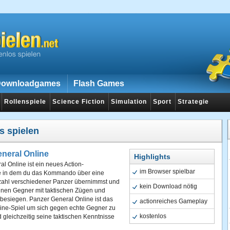
ownloadgames
Flash Games
Rollenspiele
Science Fiction
Simulation
Sport
Strategie
s spielen
neral Online
Highlights
l Online ist ein neues Action-
im Browser spielbar
 in dem du das Kommando über eine
zahl verschiedener Panzer übernimmst und
kein Download nötig
einen Gegner mit taktischen Zügen und
besiegen. Panzer General Online ist das
actionreiches Gameplay
line-Spiel um sich gegen echte Gegner zu
kostenlos
gleichzeitig seine taktischen Kenntnisse