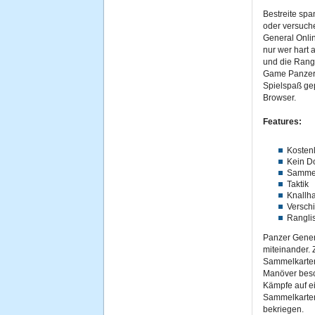
Bestreite sp
oder versuche
General Onli
nur wer hart a
und die Rangl
Game Panzer 
Spielspaß gep
Browser.
Features:
Kosten
Kein D
Sammel
Taktik
Knallha
Versch
Ranglis
Panzer Genera
miteinander. 
Sammelkarten
Manöver besc
Kämpfe auf ei
Sammelkarten
bekriegen.