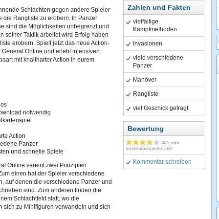
Zahlen und Fakten
annende Schlachten gegen andere Spieler
 die Rangliste zu erobern. In Panzer
vielfältige
ne sind die Möglichkeiten unbegrenzt und
Kampfmethoden
n seiner Taktik arbeitet wird Erfolg haben
iste erobern. Spielt jetzt das neue Action-
Invasionen
General Online und erlebt intensiven
viele verschiedene
aart mit knallharter Action in eurem
Panzer
Manöver
Rangliste
los
viel Geschick gefragt
ownload notwendig
kartenspiel
Bewertung
rte Action
4
/5 von
iedene Panzer
kostenlosspielen.net
ten und schnelle Spiele
Kommentar schreiben
l Online vereint zwei Prinzipien
Zum einen hat der Spieler verschiedene
, auf denen die verschiedene Panzer und
hrieben sind. Zum anderen finden die
nem Schlachtfeld statt, wo die
 sich zu Minifiguren verwandeln und sich