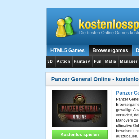
HTML5 Games
Browsergames
D
3D
Action
Fantasy
Fun
Mafia
Manager
Panzer General Online
- kostenlo
Panzer Ge
Panzer Genera
Browsergame
gewaltige An
versuchst, d
Manövern zu 
ultimative On
beweisen und 
Kostenlos spielen
auszubauen.