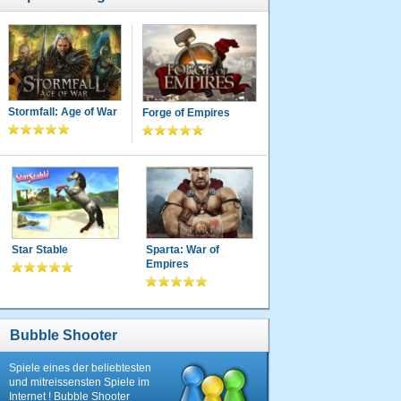
Stormfall: Age of War
Forge of Empires
Star Stable
Sparta: War of
Empires
Bubble Shooter
Spiele eines der beliebtesten
und mitreissensten Spiele im
Internet ! Bubble Shooter