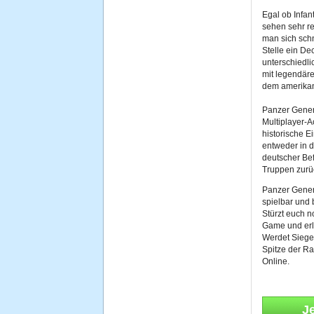
Egal ob Infant
sehen sehr re
man sich schn
Stelle ein D
unterschiedl
mit legendär
dem amerikan
Panzer Genera
Multiplayer-
historische E
entweder in di
deutscher Bef
Truppen zurü
Panzer Gener
spielbar und 
Stürzt euch n
Game und erl
Werdet Siege
Spitze der R
Online.
J