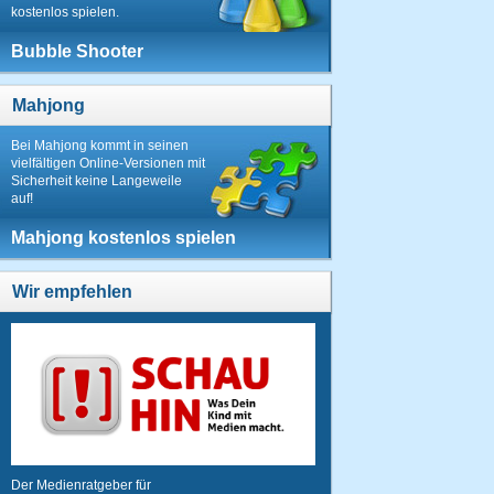
kostenlos spielen.
Bubble Shooter
Mahjong
Bei Mahjong kommt in seinen
vielfältigen Online-Versionen mit
Sicherheit keine Langeweile
auf!
Mahjong kostenlos spielen
Wir empfehlen
Der Medienratgeber für