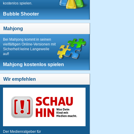
kostenlos spielen.
Bubble Shooter
Mahjong
Bei Mahjong kommt in seinen
vielfältigen Online-Versionen mit
Sicherheit keine Langeweile
auf!
Mahjong kostenlos spielen
Wir empfehlen
Der Medienratgeber für