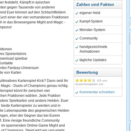
er feststeht. Kämpft in epischen
Zahlen und Fakten
hten gegen Tausende von anderen
eist Euer können auf den Schlachtfeldern
eigener Held
Euch einer der vier vorhandenen Fraktionen
Kampf-System
uch in das Browsergame Might and Magic -
mpions!
Monster-System
Community
handgezeichnete
aktionen
Animationen
ves Spielerlebnis
ownload spielbar
tägliche Updates
Kontakte
iertes Fantasy-Universum
Bewertung
de von Karten
 ultimativen Kartenspiel-Kick? Dann seid Ihr
4
/5 von
kostenlosspielen.net
 Magic - Duels of Champions genau richtig.
tenspiel könnt Ihr zwischen vier
Kommentar schreiben
chen Fraktionen wählen. Jede Fraktion
ndere Spielkarten und andere Helden. Euer
der beste Kartenspieler zu werden und in
die Lebenspunkte des gegnerischen Helden
ringen, eher der Gegner das bei Eurem
t. Eine riesige freundliche Community
h im spannenden Online-Game Might and
 of Champions. Steigt jetzt ein und erlebt