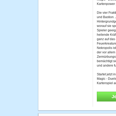
Kartenpower 
Die vier Frak
und Bastion. 
Hintergrundge
worauf sie spez
Spieler geeig
heilende Kräf
ganz auf das 
Feuerkreature
Nekropolis is
der vor allem
Zermürbungst
bemächtigt s
und andere f
Startet jetzt
Magic - Duels
Kartenspiel 
J