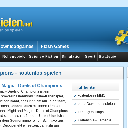
ownloadgames
Flash Games
Rollenspiele
Science Fiction
Simulation
Sport
Strategie
mpions
- kostenlos spielen
 Magic - Duels of Champions
Highlights
ic - Duels of Champions ist ein
kostenloses MMO
, browserbasierendes Online-Kartenspiel,
eisen könnt, dass Ihr nicht nur Talent habt,
ohne Download spielbar
mmeln, sondern auch mit ihnen kämpfen
önnt. Might and Magic - Duels of Champions
Fantasy-Settings
nd strategisch aufgebaut. Um erfolgreich zu
Kartenspiel-Elemente
hr dem Gegner immer einen Schritt voraus
r Deck perfekt einsetzen, damit ihr am