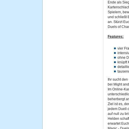
Ende als Sieg
Kartenschlac
Spielern, bew
und schließt 
an. Stürzt E
Duels of Cha
Features:
vier Fr
intensi
ohne D
knüpft 
detaill
tausen
Ihr sucht den
bei Might and
Im Online-Kar
unterschiedli
beherbergt a
Ziel ist es, 
jedem Duell 
auf null zu b
Helden schaff
erwartet Euc
Magic - Duels