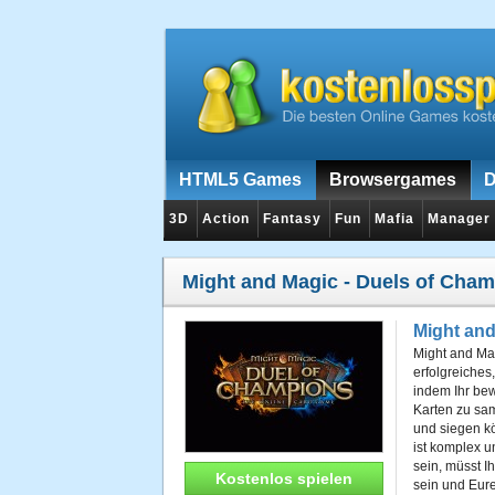
HTML5 Games
Browsergames
D
3D
Action
Fantasy
Fun
Mafia
Manager
Might and Magic - Duels of Cha
Might and
Might and Mag
erfolgreiches
indem Ihr bew
Karten zu sa
und siegen k
ist komplex u
sein, müsst I
Kostenlos spielen
sein und Eure