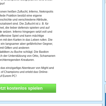
pur!
tionen heißen Zuflucht, Inferno, Nekropolis
Jede Fraktion besitzt eine eigene
schichte und verschiedene Attribute,
ialisiert sind. Die Zuflucht ist z. B. für
net, die lieber defensiv spielen und auf
te setzen. Inferno hingegen setzt voll und
offensive Spiel und kann mächtige
n mit den Karten in das Leben rufen. Die
t ein langsamer aber gefährlicher Gegner,
 mit Giften und anderen
aktiken zu Buche schlägt. Die Bastion
ich der Unterstützung von Orks, Schamanen
urchterregenden Kreaturen.
 in das einzigartige Abenteuer von Might and
 of Champions und erlebt das Online-
auf Eurem PC!
etzt kostenlos spielen