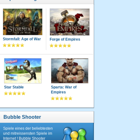
Stormfall: Age of War
Forge of Empires
Star Stable
Sparta: War of
Empires
Bubble Shooter
Spiele eines der beliebtesten
und mitreissensten Spiele im
Internet ! Bubble Shooter