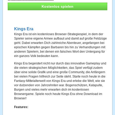
Kostenlos spielen
Kings Era
Kings Era ist ein kostenloses Browser-Strategiespiel, in dem der
Spieler seine eigene Armee aufbaut und damit auf große Feldzüge
geht. Dabei erwarten Dich zahlreiche Abenteuer, angefangen bei
epischen Kämpfen gegen Barbaren bis hin zu Verhandlungen mit
anderen Spielern, bei denen ein falsches Wort den Untergang für
ein ganzes Volk bedeuten kann.
Kings Era begeistert nicht nur durch das innovative Gameplay und
die vielen strategischen Möglichkeiten, das Spiel verfügt zudem
über eine solide Grafik und eine große Community, die Anfängern
bei vielen Fragen hilfreich zur Seite steht. Starte noch heute in die
Fantasy-Mittelalterwelt von Kings Era und erlebe die Welt, wie sie
vor dutzenden von Jahrzehnten war. Bogenschützen, Katapulte,
Burgen und vieles mehr erwarten dich im kostenlosen
Browsergame. Spiele noch heute Kings Era ohne Download im
Browser!
Features: