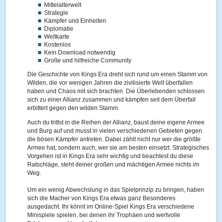
Mittelalterwelt
Strategie
Kämpfer und Einheiten
Diplomatie
Weltkarte
Kostenlos
Kein Download notwendig
Große und hilfreiche Community
Die Geschichte von Kings Era dreht sich rund um einen Stamm von
Wilden, die vor wenigen Jahren die zivilisierte Welt überfallen
haben und Chaos mit sich brachten. Die Überlebenden schlossen
sich zu einer Allianz zusammen und kämpfen seit dem Überfall
erbittert gegen den wilden Stamm.
Auch du trittst in die Reihen der Allianz, baust deine eigene Armee
und Burg auf und musst in vielen verschiedenen Gebieten gegen
die bösen Kämpfer antreten. Dabei zählt nicht nur wer die größte
Armee hat, sondern auch, wer sie am besten einsetzt. Strategisches
Vorgehen ist in Kings Era sehr wichtig und beachtest du diese
Ratschläge, steht deiner großen und mächtigen Armee nichts im
Weg.
Um ein wenig Abwechslung in das Spielprinzip zu bringen, haben
sich die Macher von Kings Era etwas ganz Besonderes
ausgedacht. Ihr könnt im Online-Spiel Kings Era verschiedene
Minispiele spielen, bei denen ihr Trophäen und wertvolle