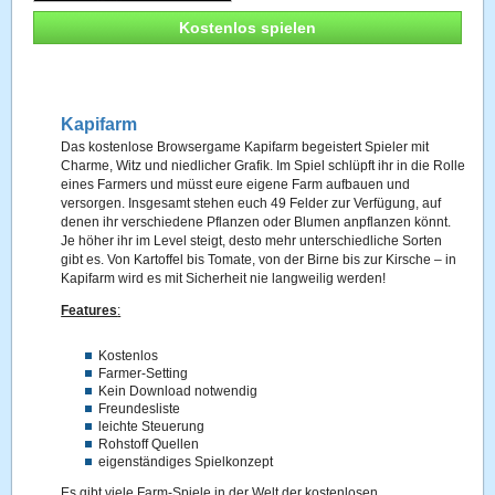
Kostenlos spielen
Kapifarm
Das kostenlose Browsergame Kapifarm begeistert Spieler mit
Charme, Witz und niedlicher Grafik. Im Spiel schlüpft ihr in die Rolle
eines Farmers und müsst eure eigene Farm aufbauen und
versorgen. Insgesamt stehen euch 49 Felder zur Verfügung, auf
denen ihr verschiedene Pflanzen oder Blumen anpflanzen könnt.
Je höher ihr im Level steigt, desto mehr unterschiedliche Sorten
gibt es. Von Kartoffel bis Tomate, von der Birne bis zur Kirsche – in
Kapifarm wird es mit Sicherheit nie langweilig werden!
Features
:
Kostenlos
Farmer-Setting
Kein Download notwendig
Freundesliste
leichte Steuerung
Rohstoff Quellen
eigenständiges Spielkonzept
Es gibt viele Farm-Spiele in der Welt der kostenlosen