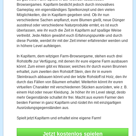
Browsergames. Kapifarm besticht jedoch durch innovatives
Gameplay, ein eigenständiges Spielkonzept und den vielen
Möglichkeiten, die in Kapifarm gegeben sind. Ob ihr nun
verschiedene Sachen anpflanzt, eure Blumen gießt, neue Dünger
ausstreut oder verschiedene Naturprodukte erntet, es ist euch
überlassen, wie ihr euch die Zeit in Kapifarm auf spaßige Weise
vertreibt. Jede Aktion gewährt euch Erfahrungspunkte und durch
diese Punkte, werdet ihr mit der Zeit immer erfahrender werden und
in höhere Level aufsteigen.
In Kapifarm, dem witzigen Farm-Browsergame, stehen euch drei
Rohstoffe zur Verfügung, mit denen ihr eure eigene Farm ausbauen
könnt. Zum einen gibt es Wasser, welches ihr durch euren Brunnen
erhaltet, zum zweiten den Rohstoff Stein, den ihr in eurem
Steinbrauch abbauen könnt und der letzte Rohstoff ist Holz, den ihr
durch das Fällen von Bäumen erhaltet. Weiterhin könnt ihr euren
virtuellen Charakter mit verschiedenen Stücken ausrüsten, wie z. B.
einem Hut oder neuer Kleidung. Je höher ihr im Level steigt, desto
mehr Gegenstände schaltet ihr frei. Macht aus eurem Farmer den
besten Farmer in ganz Kapifarm und rüstet ihn mit einzigartigen
Ausrüstungsgegenständen aus.
Spielt jetzt Kapifarm und erhaltet eine eigene Farm!
Jetzt kostenlos spielen