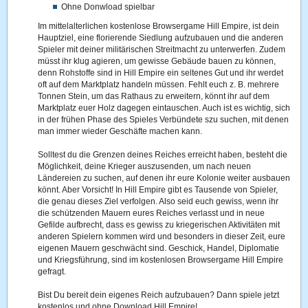
Ohne Donwload spielbar
Im mittelalterlichen kostenlose Browsergame Hill Empire, ist dein
Hauptziel, eine florierende Siedlung aufzubauen und die anderen
Spieler mit deiner militärischen Streitmacht zu unterwerfen. Zudem
müsst ihr klug agieren, um gewisse Gebäude bauen zu können,
denn Rohstoffe sind in Hill Empire ein seltenes Gut und ihr werdet
oft auf dem Marktplatz handeln müssen. Fehlt euch z. B. mehrere
Tonnen Stein, um das Rathaus zu erweitern, könnt ihr auf dem
Marktplatz euer Holz dagegen eintauschen. Auch ist es wichtig, sich
in der frühen Phase des Spieles Verbündete szu suchen, mit denen
man immer wieder Geschäfte machen kann.
Solltest du die Grenzen deines Reiches erreicht haben, besteht die
Möglichkeit, deine Krieger auszusenden, um nach neuen
Ländereien zu suchen, auf denen ihr eure Kolonie weiter ausbauen
könnt. Aber Vorsicht! In Hill Empire gibt es Tausende von Spieler,
die genau dieses Ziel verfolgen. Also seid euch gewiss, wenn ihr
die schützenden Mauern eures Reiches verlasst und in neue
Gefilde aufbrecht, dass es gewiss zu kriegerischen Aktivitäten mit
anderen Spielern kommen wird und besonders in dieser Zeit, eure
eigenen Mauern geschwächt sind. Geschick, Handel, Diplomatie
und Kriegsführung, sind im kostenlosen Browsergame Hill Empire
gefragt.
Bist Du bereit dein eigenes Reich aufzubauen? Dann spiele jetzt
kostenlos und ohne Download Hill Empire!