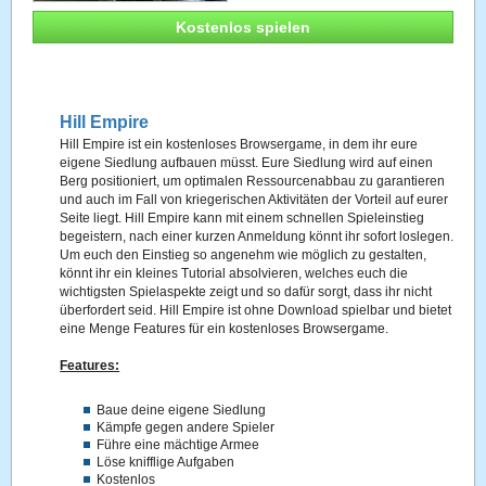
Kostenlos spielen
Hill Empire
Hill Empire ist ein kostenloses Browsergame, in dem ihr eure
eigene Siedlung aufbauen müsst. Eure Siedlung wird auf einen
Berg positioniert, um optimalen Ressourcenabbau zu garantieren
und auch im Fall von kriegerischen Aktivitäten der Vorteil auf eurer
Seite liegt. Hill Empire kann mit einem schnellen Spieleinstieg
begeistern, nach einer kurzen Anmeldung könnt ihr sofort loslegen.
Um euch den Einstieg so angenehm wie möglich zu gestalten,
könnt ihr ein kleines Tutorial absolvieren, welches euch die
wichtigsten Spielaspekte zeigt und so dafür sorgt, dass ihr nicht
überfordert seid. Hill Empire ist ohne Download spielbar und bietet
eine Menge Features für ein kostenloses Browsergame.
Features:
Baue deine eigene Siedlung
Kämpfe gegen andere Spieler
Führe eine mächtige Armee
Löse knifflige Aufgaben
Kostenlos