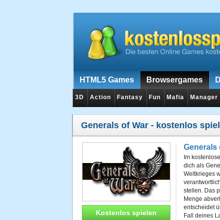
HTML5 Games
Browsergames
D
3D
Action
Fantasy
Fun
Mafia
Manager
Generals of War
- kostenlos spie
Generals 
Im kostenlos
dich als Gene
Weltkrieges 
verantwortlic
stellen. Das 
Menge abverla
entscheidet ü
Kostenlos spielen
Fall deines L