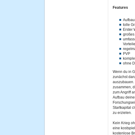
Features
Aufba
tolle Gr
Erster 
großes
umfass
Vorteil
regelm
PVP
komplet
ohne 
Wenn du in Ge
zunächst daru
auszubauen. 
zusammen, di
zum Angriff a
Aufbau deiner
Forschungsei
Startkapital c
zu erzielen.
Kein Krieg oh
eine kostspie
kostenlose B