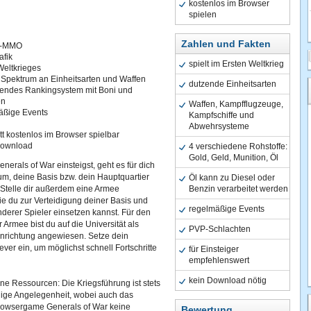
kostenlos im Browser
spielen
Zahlen und Fakten
u-MMO
afik
spielt im Ersten Weltkrieg
Weltkrieges
 Spektrum an Einheitsarten und Waffen
dutzende Einheitsarten
endes Rankingsystem mit Boni und
en
Waffen, Kampfflugzeuge,
äßige Events
Kampfschiffe und
Abwehrsysteme
t kostenlos im Browser spielbar
Download
4 verschiedene Rohstoffe:
Gold, Geld, Munition, Öl
nerals of War einsteigst, geht es für dich
m, deine Basis bzw. dein Hauptquartier
Öl kann zu Diesel oder
Stelle dir außerdem eine Armee
Benzin verarbeitet werden
e du zur Verteidigung deiner Basis und
regelmäßige Events
nderer Spieler einsetzen kannst. Für den
 Armee bist du auf die Universität als
PVP-Schlachten
nrichtung angewiesen. Setze dein
lever ein, um möglichst schnell Fortschritte
für Einsteiger
empfehlenswert
kein Download nötig
ne Ressourcen: Die Kriegsführung ist stets
lige Angelegenheit, wobei auch das
rowsergame Generals of War keine
Bewertung