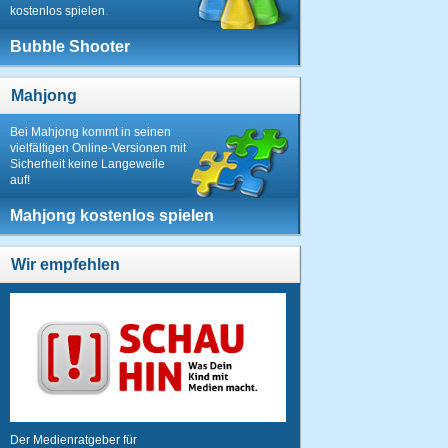
kostenlos spielen.
Bubble Shooter
Mahjong
Bei Mahjong kommt in seinen
vielfältigen Online-Versionen mit
Sicherheit keine Langeweile
auf!
Mahjong kostenlos spielen
Wir empfehlen
Der Medienratgeber für