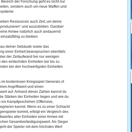
m Bereich der Forschung geht es nicht nur
eiten, sondern auch um neue Waffen und
ssysteme.
neben Ressourcen auch Zeit, um deine
„produzieren“ und auszubilden. Darüber
t eine Armee natürlich auch andauernd
 einsatzfähig zu bleiben.
bau deiner Gebäude sowie das
ing einer Einheit beanspruchen ebenfalls
obei der Zeitaufwand bei nur wenigen
den einfachsten Einheiten bei bis zu
nden bei den hochwertigsten Einheiten
n im kostenlosen Kriegsspiel Generals of
nen Angriffswert und einen
wert auf. Anhand dieser Zahlen kannst du
ie Stärken der Einheiten liegen und wie du
n ins Kampfgeschehen (Offensive,
tegrieren kannst. Wenn es zu einer Schlacht
enspieler kommt, erfolgt ein Vergleich des
swertes aller Einheiten einer Armee mit
chen Gesamtverteidigungswert. Als Sieger
geht der Spieler mit dem höchsten Wert