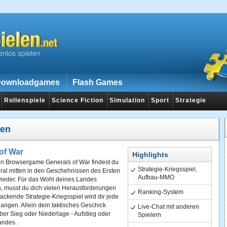
ownloadgames
Flash Games
Rollenspiele
Science Fiction
Simulation
Sport
Strategie
len
of War
Highlights
en Browsergame Generals of War findest du
Strategie-Kriegsspiel,
ral mitten in den Geschehnissen des Ersten
Aufbau-MMO
wieder. Für das Wohl deines Landes
h, musst du dich vielen Herausforderungen
Ranking-System
packende Strategie-Kriegsspiel wird dir jede
ngen. Allein dein taktisches Geschick
Live-Chat mit anderen
ber Sieg oder Niederlage - Aufstieg oder
Spielern
andes.