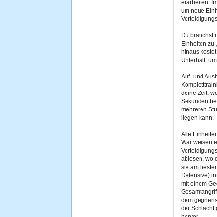
erarbeiten. I
um neue Einh
Verteidigung
Du brauchst 
Einheiten zu 
hinaus koste
Unterhalt, um
Auf- und Aus
Kompletttrain
deine Zeit, w
Sekunden bei 
mehreren Stu
liegen kann.
Alle Einheite
War weisen ei
Verteidigungs
ablesen, wo d
sie am beste
Defensive) in
mit einem Geg
Gesamtangriff
dem gegneris
der Schlacht 
hervor.