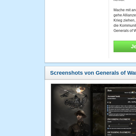
Mache mit a
gehe Allianze
Krieg ziehen,
die Kommunika
Generals of W
J
Screenshots von Generals of Wa