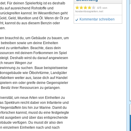
et. Für deinen Spielerfolg ist es deshalb
 du auf ausreichend Rohstoffe und
4
/5 von
kostenlosspielen.net
urückgreifen kannst. Im Wesentlichen geht
old, Geld, Munition und Öl. Wenn dir Öl zur
Kommentar schreiben
eht, kannst du aus diesem Benzin oder
gen.
en brauchst du, um Gebäude zu bauen, um
 betreiben sowie um deine Einheiten
nd zu unterhalten. Beachte, dass dein
ssourcen mit deinem Fortkommen im Spiel
steigt. Deshalb wirst du darauf angewiesen
nach neuen Wegen zur
winnung zu suchen. Baue beispielsweise
tionsgebäude wie Ölbohrtürme, Landgüter
fabriken weiter aus, lasse dich auf Handel
pielern ein oder greife deine Gegenspieler
 Besitz ihrer Ressourcen zu gelangen.
versität, um neue Arten von Einheiten zu
as Spektrum reicht dabei von Infanterie und
liegerstaffeln bis hin zur Marine. Damit du
erforschen kannst, musst du eine festgelegte
ld ausgeben und über das entsprechende
ebäude verfügen. Du musst dir also den
n einzelnen Einheiten nach und nach