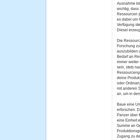
Ausnahme bild
wichtig, dass
Ressourcen z
es dabei um G
Verfügung st
Diesel erzeu
Die Ressourc
Forschung zu
auszubilden u
Bedarf an Re
immer weiter 
sein, stets 
Ressourcenge
deine Produk
oder Ordinanz
mit anderen S
an, um in den
Baue eine Uni
erforschen. D
Panzer über F
eine Einheit 
Summe an Ge
Produktionsg
Zugang zu de