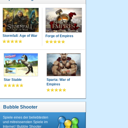
Stormfall: Age of War
Forge of Empires
Star Stable
Sparta: War of
Empires
Bubble Shooter
Spiele eines der beliebtesten
und mitreissensten Spiele im
Internet ! Bubble Shooter