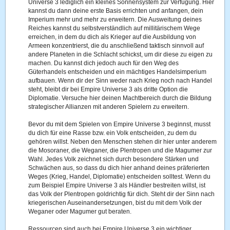
Universe 3 lediglich ein kleines Sonnensystem zur Verfügung. Hier
kannst du dann deine erste Basis errichten und anfangen, dein
Imperium mehr und mehr zu erweitern. Die Ausweitung deines
Reiches kannst du selbstverständlich auf millitärischem Wege
erreichen, in dem du dich als Krieger auf die Ausbildung von
Armeen konzentrierst, die du anschließend taktisch sinnvoll auf
andere Planeten in die Schlacht schickst, um dir diese zu eigen zu
machen. Du kannst dich jedoch auch für den Weg des
Güterhandels entscheiden und ein mächtiges Handelsimperium
aufbauen. Wenn dir der Sinn weder nach Krieg noch nach Handel
steht, bleibt dir bei Empire Universe 3 als dritte Option die
Diplomatie. Versuche hier deinen Machtbereich durch die Bildung
strategischer Allianzen mit anderen Spielern zu erweitern.
Bevor du mit dem Spielen von Empire Universe 3 beginnst, musst
du dich für eine Rasse bzw. ein Volk entscheiden, zu dem du
gehören willst. Neben den Menschen stehen dir hier unter anderem
die Mosoraner, die Weganer, die Plentropen und die Magumer zur
Wahl. Jedes Volk zeichnet sich durch besondere Stärken und
Schwächen aus, so dass du dich hier anhand deines präferierten
Weges (Krieg, Handel, Diplomatie) entscheiden solltest. Wenn du
zum Beispiel Empire Universe 3 als Händler bestreiten willst, ist
das Volk der Plentropen goldrichtig für dich. Steht dir der Sinn nach
kriegerischen Auseinandersetzungen, bist du mit dem Volk der
Weganer oder Magumer gut beraten.
Ressourcen sind auch bei Empire Universe 3 ein wichtiger