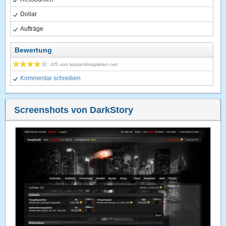
Dollar
Aufträge
Bewertung
4
/5 von
kostenlosspielen.net
Kommentar schreiben
Screenshots von DarkStory