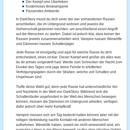
Der Kampf ums Überleben
Kostenloses Browsergame
Passendes Ambiente
In DarkStory musst du dich einer der vier vorhandenen Rassen
anschließen, die im Untergrund wohnen und jeweils die
Vorherrschaft gewinnen möchten, um anschließend einen Angriff
auf die Menschen zu starten. Dabei ist jedoch klar, dass keiner der
Rassen jeweils zusammenarbeiten wird. Vampire hassen Werwölfe
und Dämonen hassen Schattenjäger.
Jede Rasse ist einzigartig und egal für welche Rasse du dich
entscheidest, eines ist klar: Dieser Kampf wird größer als alles was
du dir jemals vorgestellt hast. Werde zum Schrecken der Nacht zum
Dunkel des Tages und jage deine Feinde in erbitterten
Verfolgungsjagden durch die Straßen, welche voll Schatten und
Ungeheuer sind.
Treffe deine Wahl gut, denn jede Rasse hat unterschiedliche Vor-
und Nachteile in der Welt von DarkStory. Während sich die
Schattenläufer ungehindert in der Welt des Menschen bewegen
können, müssen die Dämonen im Untergrund arbeiten, verfügen
dafür jedoch über mehr Kampfkraft.
Vampire müssen sich am Tag bedeckt halten können aber mit der
nötigen Verkleidung nachts Kontakt mit anderen Menschen
aufnehmen. Werwölfe haben, soweit sie nicht verwandelt sind, ein
normales Leben in der Menschenwelt, laufen aber ständige Gefahr