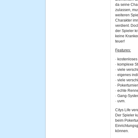
da seine Char
zulassen, mus
weiteren Spie
Charakter im
verdient. Doc
der Spieler k
keine Kranke
teuer!
Features:
·
kostenlose
·
komplexe St
·
viele versch
·
eigenes ind
·
viele versc
·
Pokerturnie
·
echte Renne
·
Gang-Syst
·
uvm.
Citys Life ve
Der Spieler 
beim Pokertu
Einrichtungs
können.