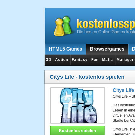
HTML5 Games
Browsergames
D
3D
Action
Fantasy
Fun
Mafia
Manager
Citys Life
- kostenlos spielen
Citys Life
Citys Life – St
Das kostenlos
Leben in eine
virtuellen Av
Städte bei Cit
Citys Life ist
Kostenlos spielen
Elementen. Z