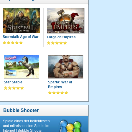
Stormfall: Age of War
Forge of Empires
Star Stable
Sparta: War of
Empires
Bubble Shooter
Spiele eines der beliebtesten
und mitreissensten Spiele im
Internet ! Bubble Shooter