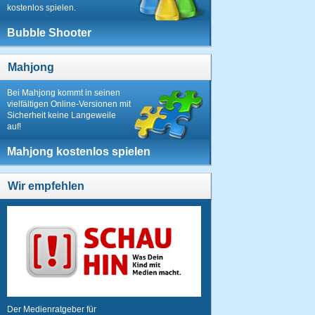
kostenlos spielen.
Bubble Shooter
Mahjong
Bei Mahjong kommt in seinen
vielfältigen Online-Versionen mit
Sicherheit keine Langeweile
auf!
Mahjong kostenlos spielen
Wir empfehlen
Der Medienratgeber für