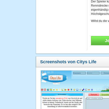
Der Spieler k
Rennstrecke u
eigenhändig g
Höchstgeschw
Willst du die 
J
Screenshots von Citys Life