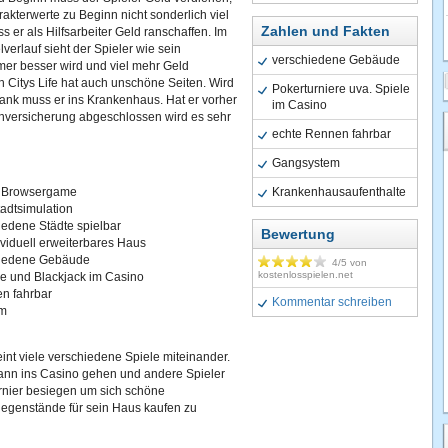
akterwerte zu Beginn nicht sonderlich viel
Zahlen und Fakten
s er als Hilfsarbeiter Geld ranschaffen. Im
lverlauf sieht der Spieler wie sein
verschiedene Gebäude
mer besser wird und viel mehr Geld
h Citys Life hat auch unschöne Seiten. Wird
Pokerturniere uva. Spiele
rank muss er ins Krankenhaus. Hat er vorher
im Casino
nversicherung abgeschlossen wird es sehr
echte Rennen fahrbar
Gangsystem
s Browsergame
Krankenhausaufenthalte
adtsimulation
iedene Städte spielbar
Bewertung
ividuell erweiterbares Haus
hiedene Gebäude
4
/5 von
kostenlosspielen.net
re und Blackjack im Casino
n fahrbar
Kommentar schreiben
em
reint viele verschiedene Spiele miteinander.
kann ins Casino gehen und andere Spieler
rnier besiegen um sich schöne
gegenstände für sein Haus kaufen zu